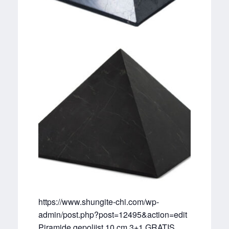
https://www.shungite-chi.com/wp-
admin/post.php?post=12495&action=edit
Piramide gepolijst 10 cm 3+1 GRATIS