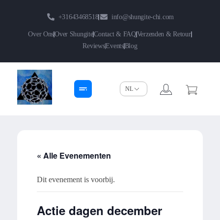
+31643468518
info@shungite-chi.com
Over Ons
Over Shungite
Contact & FAQ
Verzenden & Retour
Reviews
Events
Blog
Shungite-Chi | Groothandel
Echte Shungite Edel uit Karelie
« Alle Evenementen
Dit evenement is voorbij.
Actie dagen december