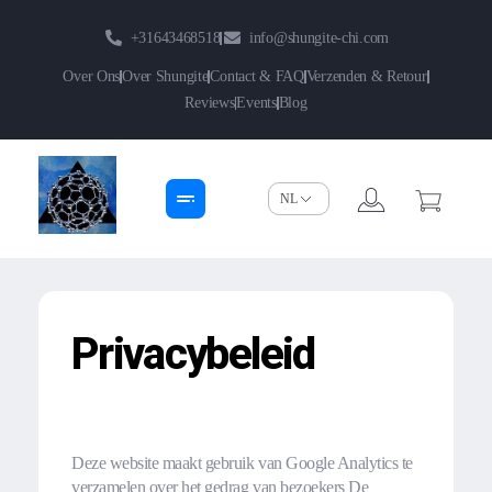
+31643468518
info@shungite-chi.com
Over Ons
Over Shungite
Contact & FAQ
Verzenden & Retour
Reviews
Events
Blog
Shungite-Chi | Groothandel
Echte Shungite Edel uit Karelie
Privacybeleid
Deze website maakt gebruik van Google Analytics te
verzamelen over het gedrag van bezoekers De