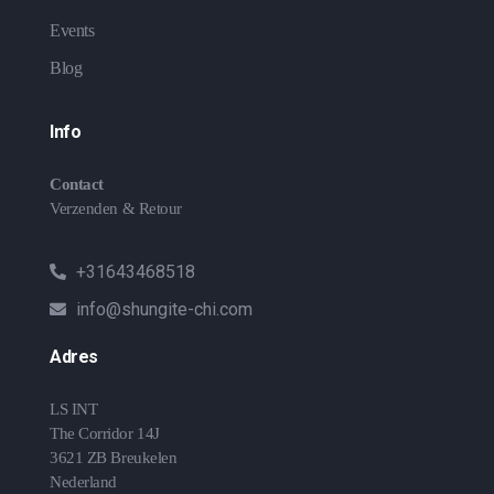
Events
Blog
Info
Contact
Verzenden & Retour
+31643468518
info@shungite-chi.com
Adres
LS INT
The Corridor 14J
3621 ZB Breukelen
Nederland