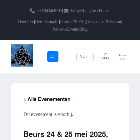
+31643468518
info@shungite-chi.com
Over Ons
Over Shungite
Contact & FAQ
Verzenden & Retour
Reviews
Events
Blog
Shungite-Chi | Groothandel
Echte Shungite Edel uit Karelie
« Alle Evenementen
Dit evenement is voorbij.
Beurs 24 & 25 mei 2025,