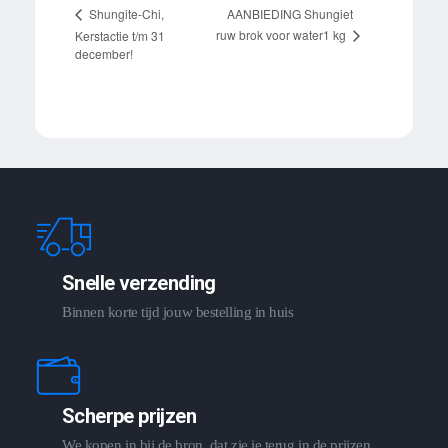
AANBIEDING Shungiet
Shungite-Chi,
ruw brok voor water1 kg
Kerstactie t/m 31
december!
Snelle verzending
Binnen korte tijd jouw bestelling in huis
Scherpe prijzen
We kopen in bij de bron, dat zie je terug in de prijzen