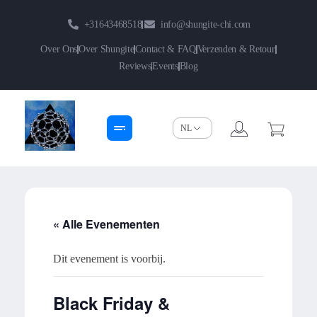
+31643468518
info@shungite-chi.com
Over Ons
Over Shungite
Contact & FAQ
Verzenden & Retour
Reviews
Events
Blog
Shungite-Chi | Groothandel
Echte Shungite Edel uit Karelie
« Alle Evenementen
Dit evenement is voorbij.
Black Friday &