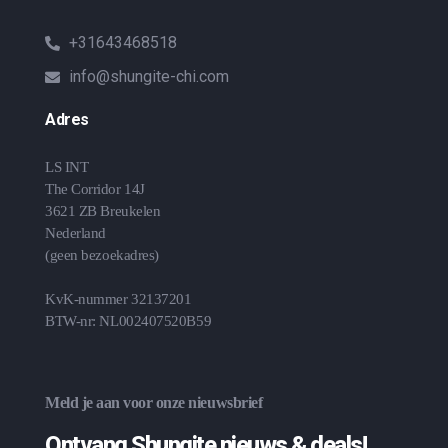
+31643468518
info@shungite-chi.com
Adres
LS INT
The Corridor 14J
3621 ZB Breukelen
Nederland
(geen bezoekadres)
KvK-nummer 32137201
BTW-nr: NL002407520B59
Meld je aan voor onze nieuwsbrief
Ontvang Shungite nieuws & deals!