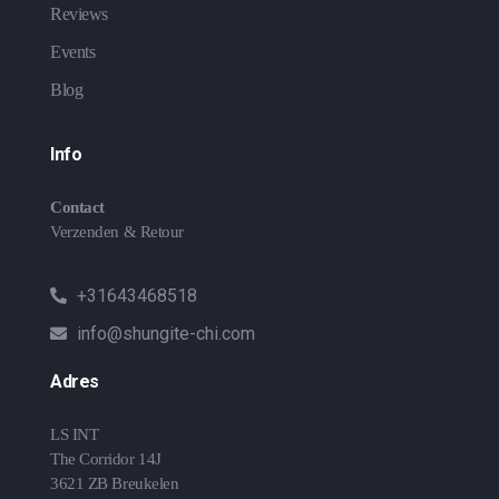
Reviews
Events
Blog
Info
Contact
Verzenden & Retour
+31643468518
info@shungite-chi.com
Adres
LS INT
The Corridor 14J
3621 ZB Breukelen