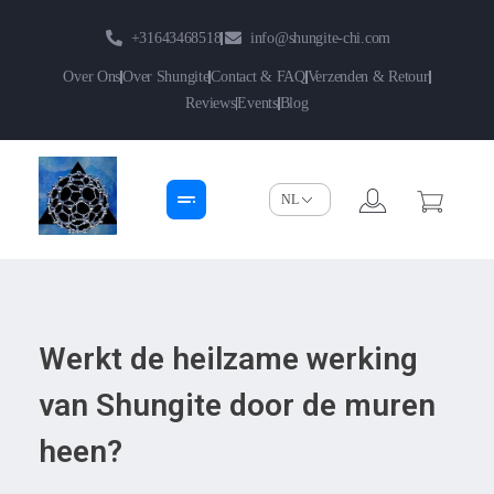
+31643468518
info@shungite-chi.com
Over Ons
Over Shungite
Contact & FAQ
Verzenden & Retour
Reviews
Events
Blog
Shungite-Chi | Groothandel
Echte Shungite Edel uit Karelie
Werkt de heilzame werking
van Shungite door de muren
heen?