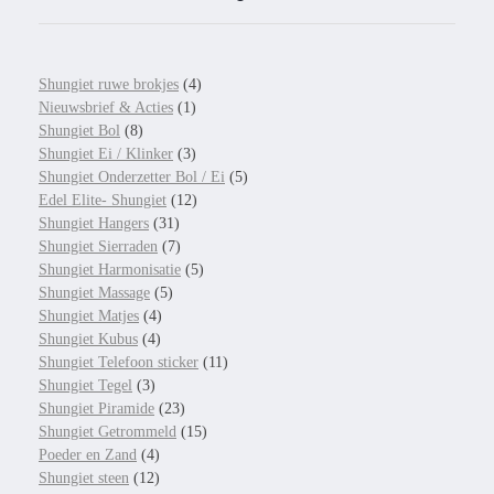
Shungiet ruwe brokjes
(4)
Nieuwsbrief & Acties
(1)
Shungiet Bol
(8)
Shungiet Ei / Klinker
(3)
Shungiet Onderzetter Bol / Ei
(5)
Edel Elite- Shungiet
(12)
Shungiet Hangers
(31)
Shungiet Sierraden
(7)
Shungiet Harmonisatie
(5)
Shungiet Massage
(5)
Shungiet Matjes
(4)
Shungiet Kubus
(4)
Shungiet Telefoon sticker
(11)
Shungiet Tegel
(3)
Shungiet Piramide
(23)
Shungiet Getrommeld
(15)
Poeder en Zand
(4)
Shungiet steen
(12)