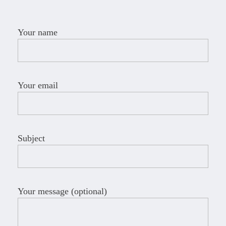
free spins no deposit uk 2026
Your name
Your email
Subject
Your message (optional)