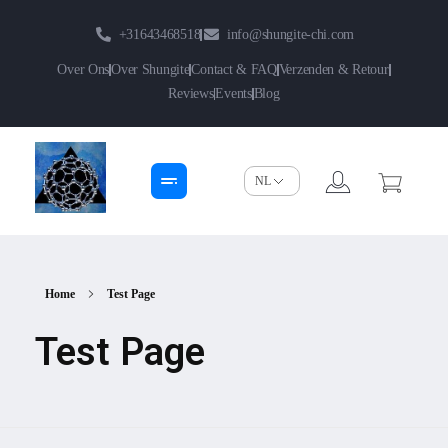
+31643468518
info@shungite-chi.com
Over Ons
Over Shungite
Contact & FAQ
Verzenden & Retour
Reviews
Events
Blog
Shungite-Chi | Groothandel
Echte Shungite Edel uit Karelie
Home
Test Page
Test Page