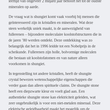
leeftijd van ongeveer 2 miljard jaar behoort het tot de oudste
mineralen op aarde.
De vraag wat is shungiet komt vaak voorbij bij mensen die
geïnteresseerd zijn in kristallen en mineralen. Wat deze
steen werkelijk uniek maakt, is de aanwezigheid van
fullerenen – bijzondere moleculaire koolstofstructuren die in
de jaren ’80 werden ontdekt. Deze ontdekking was zo
belangrijk dat het in 1996 leidde tot een Nobelprijs in de
scheikunde. Fullerenen zijn holle, bolvormige moleculen
die bestaan uit koolstofatomen en van nature alleen
voorkomen in shungiet.
In tegenstelling tot andere kristallen, heeft de shungite
crystal bewezen wetenschappelijke eigenschappen die
verder gaan dan alleen spirituele claims. De shungite stone
heeft een diepzwarte kleur en voelt glad aan. Een
authentieke shungite stone kan elektriciteit geleiden, wat
zeer ongebruikelijk is voor een niet-metalen mineraal. Deze
elektrische geleidbaarheid maakt het mogelijk om de