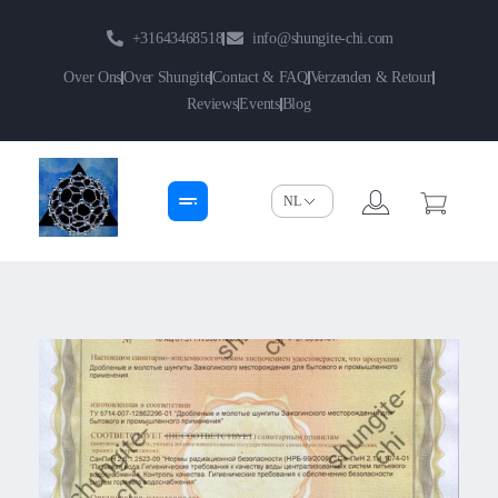
+31643468518
info@shungite-chi.com
Over Ons
Over Shungite
Contact & FAQ
Verzenden & Retour
Reviews
Events
Blog
Shungite-Chi | Groothandel
Echte Shungite Edel uit Karelie