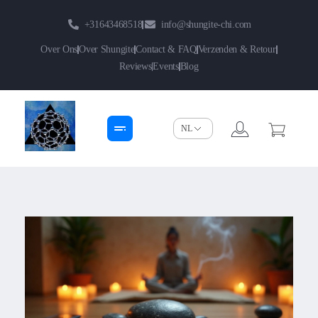
+31643468518
info@shungite-chi.com
Over Ons
Over Shungite
Contact & FAQ
Verzenden & Retour
Reviews
Events
Blog
Shungite-Chi | Groothandel
Echte Shungite Edel uit Karelie