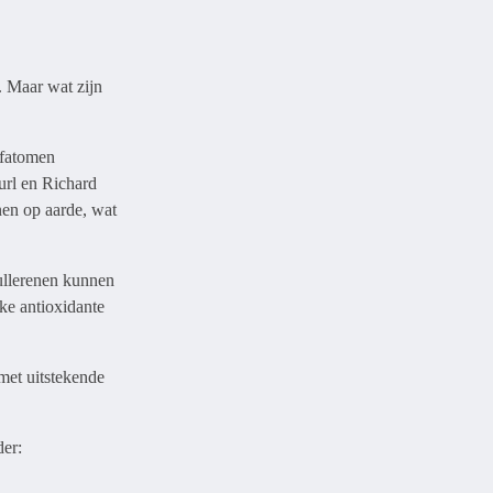
. Maar wat zijn
ofatomen
url en Richard
nen op aarde, wat
ullerenen kunnen
rke antioxidante
met uitstekende
der: