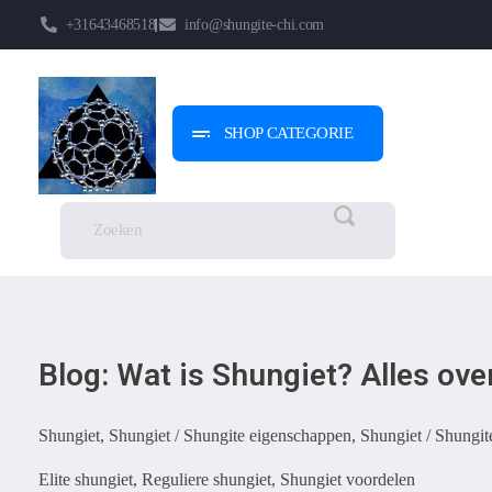
+31643468518
info@shungite-chi.com
SHOP CATEGORIE
Shungite-Chi | Groothandel
Echte Shungite Edel uit Karelie
Blog: Wat is Shungiet? Alles ov
Shungiet, Shungiet / Shungite eigenschappen, Shungiet / Shungit
Elite shungiet, Reguliere shungiet, Shungiet voordelen