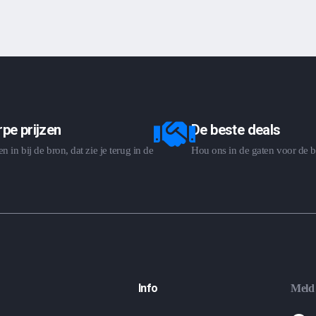
pe prijzen
De beste deals
 in bij de bron, dat zie je terug in de
Hou ons in de gaten voor de b
Info
Meld 