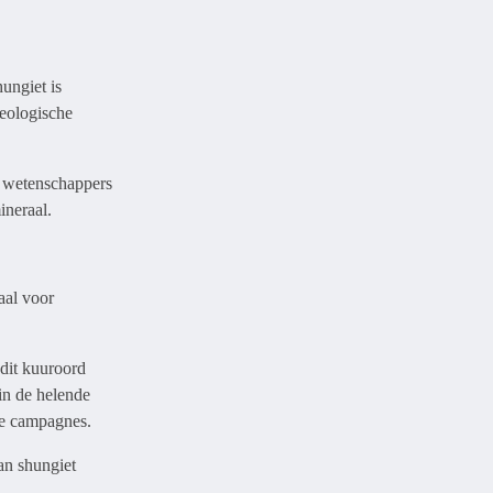
ungiet is
geologische
e wetenschappers
ineraal.
aal voor
dit kuuroord
in de helende
ire campagnes.
an shungiet