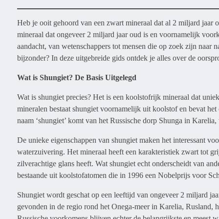
Heb je ooit gehoord van een zwart mineraal dat al 2 miljard jaa
mineraal dat ongeveer 2 miljard jaar oud is en voornamelijk voork
aandacht, van wetenschappers tot mensen die op zoek zijn naar n
bijzonder? In deze uitgebreide gids ontdek je alles over de oors
Wat is Shungiet? De Basis Uitgelegd
Wat is shungiet precies? Het is een koolstofrijk mineraal dat unie
mineralen bestaat shungiet voornamelijk uit koolstof en bevat he
naam ‘shungiet’ komt van het Russische dorp Shunga in Karelia, 
De unieke eigenschappen van shungiet maken het interessant voor
waterzuivering. Het mineraal heeft een karakteristiek zwart tot gri
zilverachtige glans heeft. Wat shungiet echt onderscheidt van an
bestaande uit koolstofatomen die in 1996 een Nobelprijs voor S
Shungiet wordt geschat op een leeftijd van ongeveer 2 miljard ja
gevonden in de regio rond het Onega-meer in Karelia, Rusland, ho
Russische voorkomens blijven echter de belangrijkste en meest w