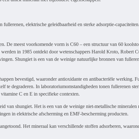
fullerenen, elektrische geleidbaarheid en sterke adsorptie-capaciteiten
men. De meest voorkomende vorm is C60 – een structuur van 60 koolst
n werden in 1985 ontdekt door wetenschappers Harold Kroto, Robert C
ingen. Shungiet is een van de weinige natuurlijke bronnen van fullere
happen bevestigd, waaronder antioxidante en antibacteriële werking. F
zelf te degraderen. In laboratoriumomstandigheden tonen fullerenen ste
ls vitamine C en E in specifieke contexten.
eid van shungiet. Het is een van de weinige niet-metallische mineralen 
assingen in elektrische afscherming en EMF-bescherming producten.
angetoond. Het mineraal kan verschillende stoffen adsorberen, waaron