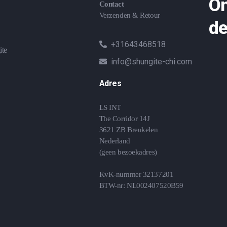
On
Contact
Verzenden & Retour
de
+31643468518
ite
info@shungite-chi.com
Adres
LS INT
The Corridor 14J
3621 ZB Breukelen
Nederland
(geen bezoekadres)
KvK-nummer 32137201
BTW-nr: NL002407520B59