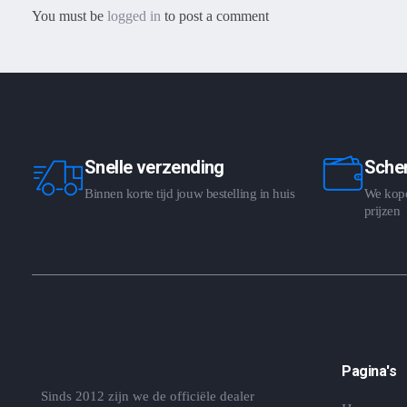
You must be
logged in
to post a comment
Snelle verzending
Scher
Binnen korte tijd jouw bestelling in huis
We kopen
prijzen
Pagina's
Sinds 2012 zijn we de officiële dealer