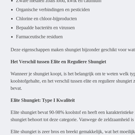
Zware metalen zoals lood, kwik en cadmium
Organische verbindingen en pesticiden
Chlorine en chloor-bijproducten
Bepaalde bacteriën en virussen
Farmaceutische residuen
Deze eigenschappen maken shungiet bijzonder geschikt voor wat
Het Verschil tussen Elite en Reguliere Shungiet
Wanneer je shungiet koopt, is het belangrijk om te weten welk typ
koolstofgehalte, en het verschil tussen elite en reguliere shungiet
bevat.
Elite Shungiet: Type I Kwaliteit
Elite shungiet bevat 90-98% koolstof en heeft een karakteristieke
shungiet behoort tot deze categorie. Vanwege de zeldzaamheid is e
Elite shungiet is zeer bros en breekt gemakkelijk, wat het moeili