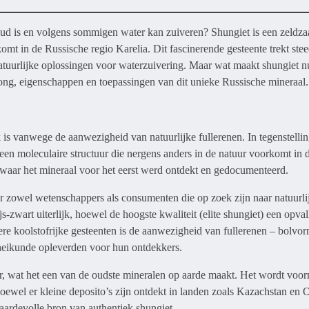
r oud is en volgens sommigen water kan zuiveren? Shungiet is een zeldz
omt in de Russische regio Karelia. Dit fascinerende gesteente trekt ste
atuurlijke oplossingen voor waterzuivering. Maar wat maakt shungiet n
prong, eigenschappen en toepassingen van dit unieke Russische mineraal.
k is vanwege de aanwezigheid van natuurlijke fullerenen. In tegenstellin
t een moleculaire structuur die nergens anders in de natuur voorkomt in
waar het mineraal voor het eerst werd ontdekt en gedocumenteerd.
 zowel wetenschappers als consumenten die op zoek zijn naar natuurli
js-zwart uiterlijk, hoewel de hoogste kwaliteit (elite shungiet) een opva
dere koolstofrijke gesteenten is de aanwezigheid van fullerenen – bolv
cheikunde opleverden voor hun ontdekkers.
ar, wat het een van de oudste mineralen op aarde maakt. Het wordt voor
ewel er kleine deposito’s zijn ontdekt in landen zoals Kazachstan en 
aardevolle bron van authentiek shungiet.