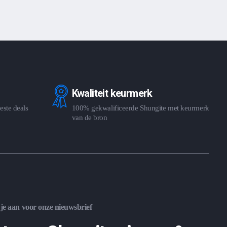
Kwaliteit keurmerk
este deals
100% gekwalificeerde Shungite met keurmerk
van de bron
je aan voor onze nieuwsbrief