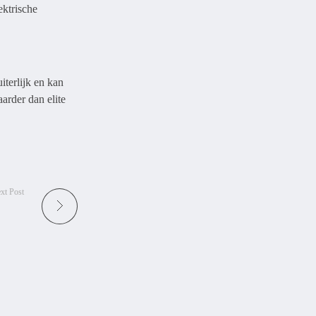
ektrische
iterlijk en kan
aarder dan elite
xt Post