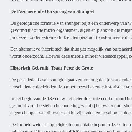
De Fascinerende Oorsprong van Shungiet
De geologische formatie van shungiet blijft een onderwerp van we
gevormd uit oude micro-organismen, algen en plankton die miljar
processen onder extreme druk en temperatuur transformeerde dit o
Een alternatieve theorie stelt dat shungiet mogelijk van buitena
wordt onderzocht. Hoewel deze theorie minder wetenschappelijke 
Historisch Gebruik: Tsaar Peter de Grote
De geschiedenis van shungiet gaat verder terug dan je zou denken
verschillende doeleinden. Maar het meest bekende historische ve
In het begin van de 18e eeuw liet Peter de Grote een kuuroord 
gestuurd voor herstel en behandeling, waarbij het water door shu
eigenschappen van dit water dat hij zijn soldaten beval om stukjes
De formele wetenschappelijke documentatie begon in 1877, toen p
publiceerde. Dit markeerde de officiële erkenning van shungiet a