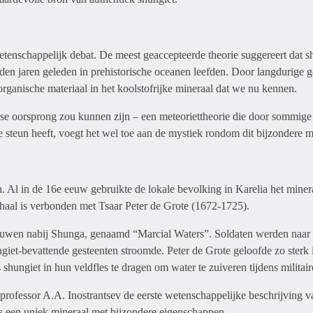
tenschappelijk debat. De meest geaccepteerde theorie suggereert dat sh
den jaren geleden in prehistorische oceanen leefden. Door langdurige 
rganische materiaal in het koolstofrijke mineraal dat we nu kennen.
ardse oorsprong zou kunnen zijn – een meteoriettheorie die door sommig
steun heeft, voegt het wel toe aan de mystiek rondom dit bijzondere m
. Al in de 16e eeuw gebruikte de lokale bevolking in Karelia het miner
rhaal is verbonden met Tsaar Peter de Grote (1672-1725).
bouwen nabij Shunga, genaamd “Marcial Waters”. Soldaten werden naar 
ngiet-bevattende gesteenten stroomde. Peter de Grote geloofde zo sterk 
 shungiet in hun veldfles te dragen om water te zuiveren tijdens milita
rofessor A.A. Inostrantsev de eerste wetenschappelijke beschrijving v
ls een uniek mineraal met bijzondere eigenschappen.