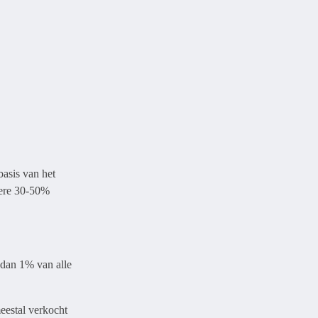
basis van het
liere 30-50%
r dan 1% van alle
meestal verkocht