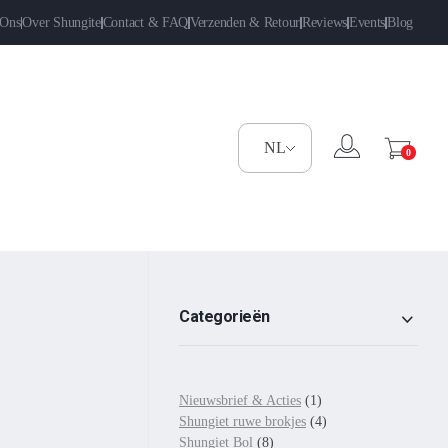
 Ons
Over Shungite
Contact & FAQ
Verzenden & Retour
Reviews
Events
Blog
0
Categorieën
Nieuwsbrief & Acties
(1)
Shungiet ruwe brokjes
(4)
Shungiet Bol
(8)