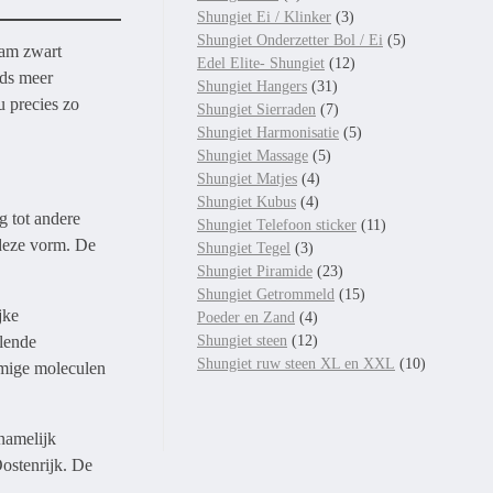
Shungiet Ei / Klinker
(3)
Shungiet Onderzetter Bol / Ei
(5)
aam zwart
Edel Elite- Shungiet
(12)
eds meer
Shungiet Hangers
(31)
u precies zo
Shungiet Sierraden
(7)
Shungiet Harmonisatie
(5)
Shungiet Massage
(5)
Shungiet Matjes
(4)
Shungiet Kubus
(4)
g tot andere
Shungiet Telefoon sticker
(11)
 deze vorm. De
Shungiet Tegel
(3)
Shungiet Piramide
(23)
Shungiet Getrommeld
(15)
jke
Poeder en Zand
(4)
llende
Shungiet steen
(12)
Shungiet ruw steen XL en XXL
(10)
ormige moleculen
namelijk
Oostenrijk. De