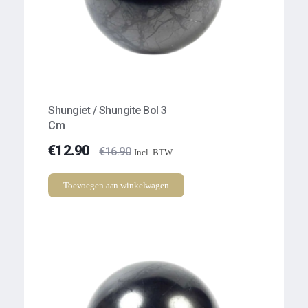
Shungiet / Shungite Bol 3
Cm
€
12.90
€
16.90
Incl. BTW
Toevoegen aan winkelwagen