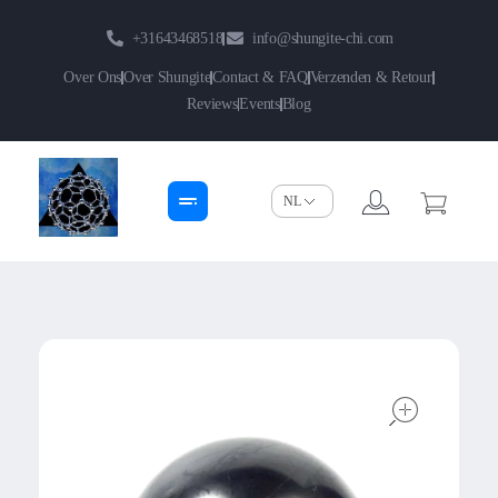
+31643468518
info@shungite-chi.com
Over Ons
Over Shungite
Contact & FAQ
Verzenden & Retour
Reviews
Events
Blog
Shungite-Chi | Groothandel
Echte Shungite Edel uit Karelie
open