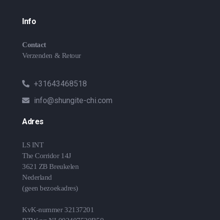
Info
Contact
Verzenden & Retour
+31643468518
info@shungite-chi.com
Adres
LS INT
The Corridor 14J
3621 ZB Breukelen
Nederland
(geen bezoekadres)
KvK-nummer 32137201