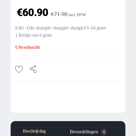
€
60.90
€
71.90
Incl. BTW
Edel / Elite shungite/ shungiet/ shungit 63- 64 gram
1 Brokje van 6 gram
Uitverkocht
Beschrijving
Beoordelingen
0