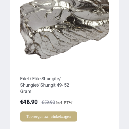
Edel / Elite Shungite/
Shungiet/ Shungit 49- 52
Gram
€
48.90
€
59.90
Incl. BTW
Toevoegen aan winkelwagen