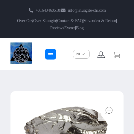
+31643468518
info@shungite-chi.com
Over Ons
Over Shungite
Contact & FAQ
Verzenden & Retour
Reviews
Events
Blog
Shungite-Chi | Groothandel
Echte Shungite Edel uit Karelie
open