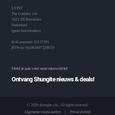
LS INT
The Corridor 14J
3621 ZB Breukelen
Nederland
(geen bezoekadres)
KvK-nummer 32137201
BTW-nr: NL002407520B59
Meld je aan voor onze nieuwsbrief
Ontvang Shungite nieuws & deals!
© 2026 shungite-chi . All rights reserved.
Algemene voorwaarden
|
Privacybeleid