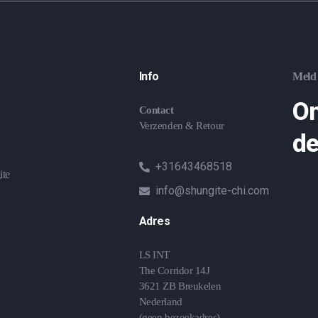
Info
Meld 
On
Contact
Verzenden & Retour
de
+31643468518
ite
info@shungite-chi.com
Adres
LS INT
The Corridor 14J
3621 ZB Breukelen
Nederland
(geen bezoekadres)