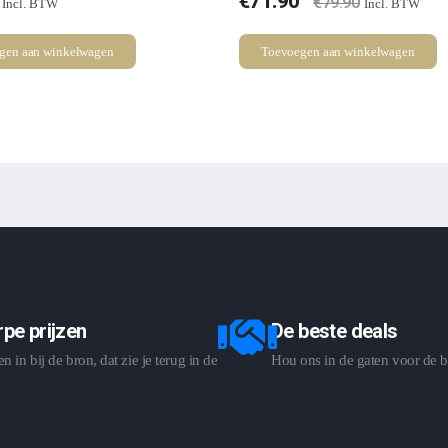
€
71.90
€
79.90
Incl. BTW
Incl. BTW
gen aan winkelwagen
Toevoegen aan winkelwagen
pe prijzen
De beste deals
 in bij de bron, dat zie je terug in de
Hou ons in de gaten voor de b