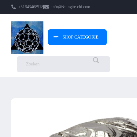
+31643468518
info@shungite-chi.com
SHOP CATEGORIE
Shungite-Chi | Groothandel
Echte Shungite Edel uit Karelie