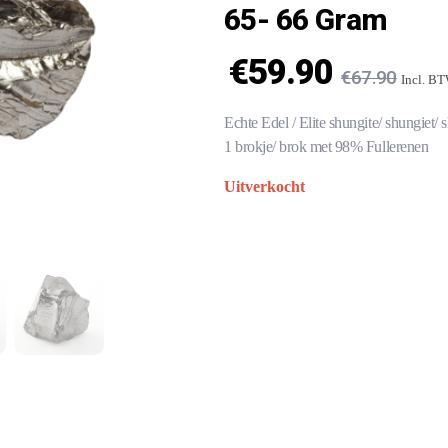
65- 66 Gram
€
59.90
€
67.90
Incl. B
Echte Edel / Elite shungite/ shungiet/ 
1 brokje/ brok met 98% Fullerenen
Uitverkocht