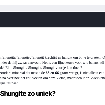
el Shungite/ Shungiet/ Shungit krachtig en handig om bij je te dragen. Of
onder dat hij zwaar aanvoelt. Het is een fijne keuze voor wie balans wil
Edel Elite Shungite/ Shungiet/ Shungit voor je kan doen?
jzondere mineraal dat tussen de
65 en 66 gram
weegt, is niet alleen ee
ns na over hoe het zou voelen om deze kleine, maar toch indrukwekkend
ijna tastbaar.
 Shungite zo uniek?