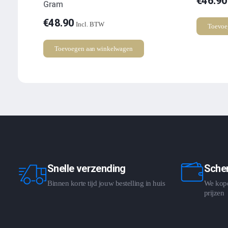
€
46.90
Gram
€
48.90
Incl. BTW
Toevoe
Toevoegen aan winkelwagen
Snelle verzending
Scher
Binnen korte tijd jouw bestelling in huis
We kopen
prijzen