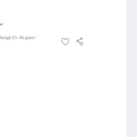
TW
shungit 65- 66 gram /