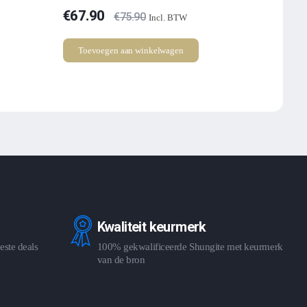
€
67.90
€
75.90
Incl. BTW
Toevoegen aan winkelwagen
Kwaliteit keurmerk
este deals
100% gekwalificeerde Shungite met keurmerk
van de bron