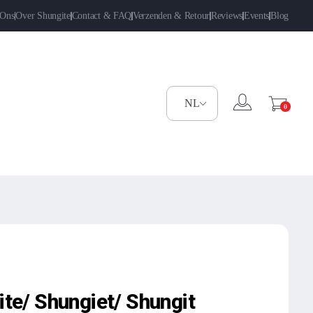
 Ons
Over Shungite
Contact & FAQ
Verzenden & Retour
Reviews
Events
Blog
0
gite/ Shungiet/ Shungit