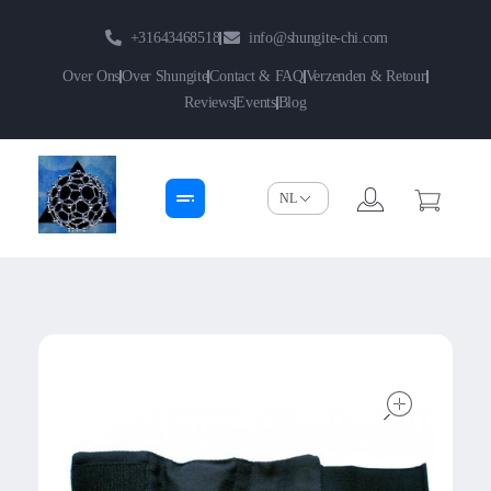
+31643468518
info@shungite-chi.com
Over Ons
Over Shungite
Contact & FAQ
Verzenden & Retour
Reviews
Events
Blog
Shungite-Chi | Groothandel
Echte Shungite Edel uit Karelie
open