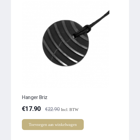
Hanger Briz
€
17.90
€
22.90
Incl. BTW
Toevoegen aan winkelwagen