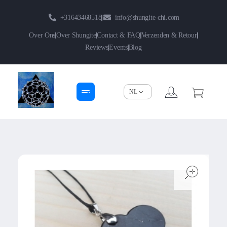
+31643468518
info@shungite-chi.com
Over Ons
Over Shungite
Contact & FAQ
Verzenden & Retour
Reviews
Events
Blog
Shungite-Chi | Groothandel
Echte Shungite Edel uit Karelie
open