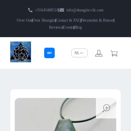
+31643468518
info@shungite-chi.com
Over Ons
Over Shungite
Contact & FAQ
Verzenden & Retour
Reviews
Events
Blog
Shungite-Chi | Groothandel
Echte Shungite Edel uit Karelie
open