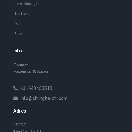
Over Shungite
Reviews
Events
Blog
Info
Contact
Verzenden & Retour
+31643468518
info@shungite-chi.com
Adres
LS INT
The Corridor 14J