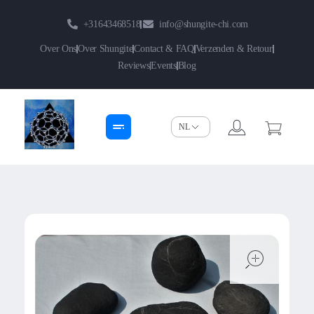
+31643468518
info@shungite-chi.com
Over Ons
Over Shungite
Contact & FAQ
Verzenden & Retour
Reviews
Events
Blog
Shungite-Chi | Groothandel
Echte Shungite Edel uit Karelie
open