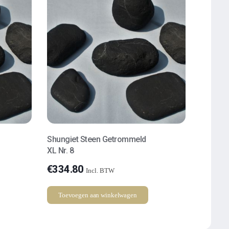
Shungiet Steen Getrommeld
XL Nr. 8
€
334.80
Incl. BTW
Toevoegen aan winkelwagen