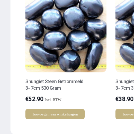
Shungiet Steen Getrommeld
Shungie
3- 7cm 500 Gram
3- 7cm 
€
52.90
€
38.90
Incl. BTW
Toevoegen aan winkelwagen
Toevoe