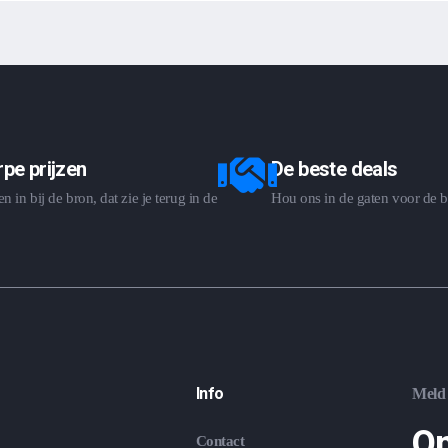
pe prijzen
De beste deals
 in bij de bron, dat zie je terug in de
Hou ons in de gaten voor de b
Info
Meld 
On
Contact