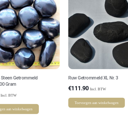
t Steen Getrommeld
Ruw Getrommeld XL Nr. 3
300 Gram
€
111.90
Incl. BTW
Incl. BTW
Toevoegen aan winkelwagen
gen aan winkelwagen