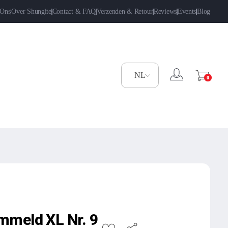
 Ons
Over Shungite
Contact & FAQ
Verzenden & Retour
Reviews
Events
Blog
0
mmeld XL Nr. 9