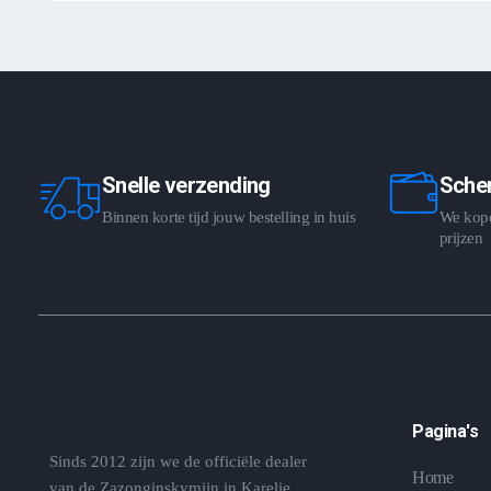
Snelle verzending
Scher
Binnen korte tijd jouw bestelling in huis
We kopen
prijzen
Pagina's
Sinds 2012 zijn we de officiële dealer
Home
van de Zazonginskymijn in Karelie,