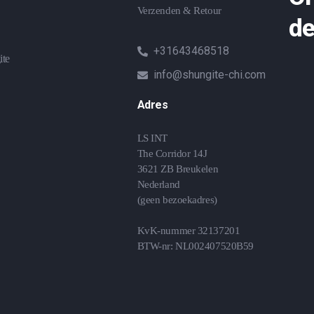
Verzenden & Retour
de
+31643468518
ite
info@shungite-chi.com
Adres
LS INT
The Corridor 14J
3621 ZB Breukelen
Nederland
(geen bezoekadres)
KvK-nummer 32137201
BTW-nr: NL002407520B59