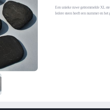
Een unieke ruwe getrommelde XL ste
Iedere steen heeft een nummer en het