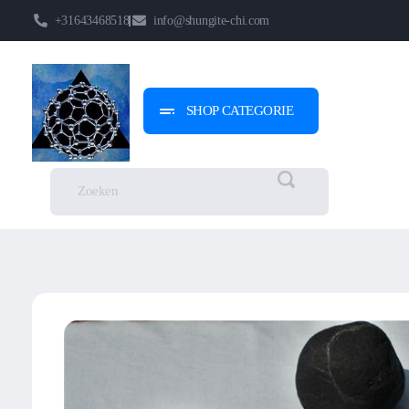
+31643468518
info@shungite-chi.com
SHOP CATEGORIE
Shungite-Chi | Groothandel
Echte Shungite Edel uit Karelie