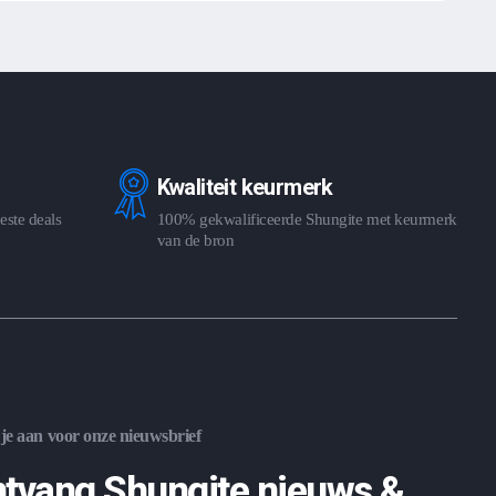
Kwaliteit keurmerk
este deals
100% gekwalificeerde Shungite met keurmerk
van de bron
je aan voor onze nieuwsbrief
tvang Shungite nieuws &