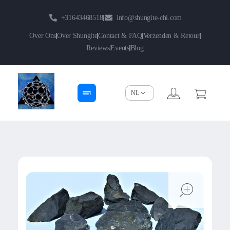
+31643468518
info@shungite-chi.com
Over Ons
Over Shungite
Contact & FAQ
Verzenden & Retour
Reviews
Events
Blog
Shungite-Chi | Groothandel
Echte Shungite Edel uit Karelie
open