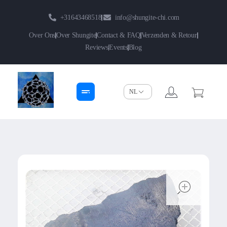
+31643468518
info@shungite-chi.com
Over Ons
Over Shungite
Contact & FAQ
Verzenden & Retour
Reviews
Events
Blog
Shungite-Chi | Groothandel
Echte Shungite Edel uit Karelie
open