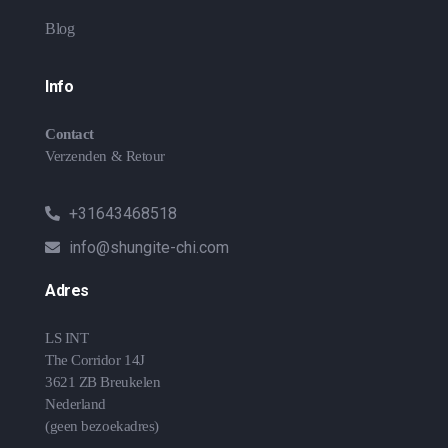
Blog
Info
Contact
Verzenden & Retour
+31643468518
info@shungite-chi.com
Adres
LS INT
The Corridor 14J
3621 ZB Breukelen
Nederland
(geen bezoekadres)