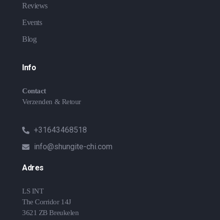
Reviews
Events
Blog
Info
Contact
Verzenden & Retour
+31643468518
info@shungite-chi.com
Adres
LS INT
The Corridor 14J
3621 ZB Breukelen