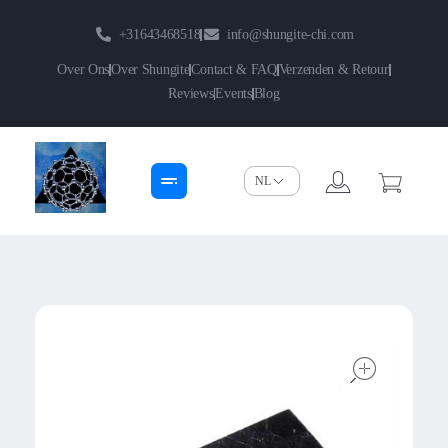
+31643468518
info@shungite-chi.com
Over Ons
Over Shungite
Contact & FAQ
Verzenden & Retour
Reviews
Events
Blog
Shungite-Chi | Groothandel
Echte Shungite Edel uit Karelie
open