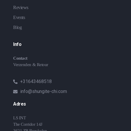
Reviews
Events
Blog
Info
Contact
Verzenden & Retour
+31643468518
info@shungite-chi.com
Adres
LS INT
The Corridor 14J
3621 ZB Breukelen