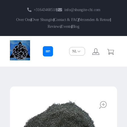
+31643468518
info@shungite-chi.com
Over Ons
Over Shungite
Contact & FAQ
Verzenden & Retour
Reviews
Events
Blog
Shungite-Chi | Groothandel
Echte Shungite Edel uit Karelie
open