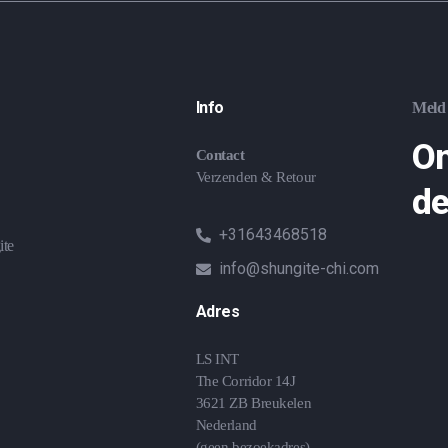
Info
Meld 
On
Contact
Verzenden & Retour
de
+31643468518
ite
info@shungite-chi.com
Adres
LS INT
The Corridor 14J
3621 ZB Breukelen
Nederland
(geen bezoekadres)