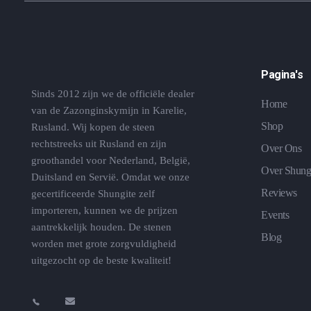
Pagina's
Sinds 2012 zijn we de officiële dealer
Home
van de Zazonginskymijn in Karelie,
Shop
Rusland. Wij kopen de steen
rechtstreeks uit Rusland en zijn
Over Ons
groothandel voor Nederland, België,
Over Shung
Duitsland en Servië. Omdat we onze
Reviews
gecertificeerde Shungite zelf
importeren, kunnen we de prijzen
Events
aantrekkelijk houden. De stenen
Blog
worden met grote zorgvuldigheid
uitgezocht op de beste kwaliteit!