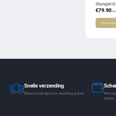
Shungiet Ei
€
79.90
In
Toevoegen
Snelle verzending
Scher
Binnen korte tijd jouw bestelling in huis
We kopen
prijzen