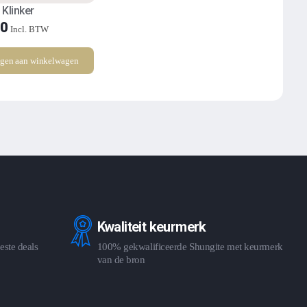
 Klinker
90
Incl. BTW
gen aan winkelwagen
Kwaliteit keurmerk
este deals
100% gekwalificeerde Shungite met keurmerk
van de bron