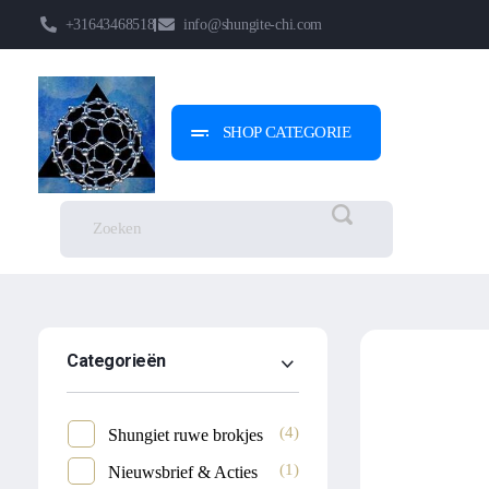
+31643468518
info@shungite-chi.com
SHOP CATEGORIE
Shungite-Chi | Groothandel
Echte Shungite Edel uit Karelie
Categorieën
(4)
Shungiet ruwe brokjes
(1)
Nieuwsbrief & Acties