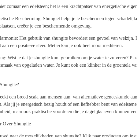
niet zomaar een edelsteen; het is een krachtpatser van energetische eige
tische Bescherming: Shungiet helpt je te beschermen tegen schadelijke 
e plaatsen, creëer je een beschermende omgeving.
armonie: Het gebruik van shungite bevordert een gevoel van welzijn. H
t aan een positieve sfeer. Met ei kan je ook heel mooi mediteren.
ng: Wist je dat je shungite kunt gebruiken om je water te zuiveren? Plaa
 smaak van opgeladen water. Je kunt ook een klinker in de groentela va
 Shungite?
eekt een breed scala aan mensen aan, van alternatieve geneeskunde aan
 Als jij je energetisch bezig houdt of een liefhebber bent van edelstene
nheid, maar ook praktische voordelen die je dagelijks leven kunnen ver
r Over Shungite
uwd naar de mogelijkheden van shungite? Klik naar producten om je ei