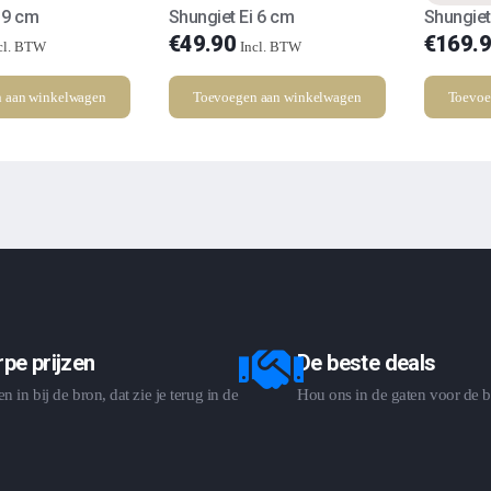
 9 cm
Shungiet Ei 6 cm
Shungiet
€
49.90
€
169.
cl. BTW
Incl. BTW
 aan winkelwagen
Toevoegen aan winkelwagen
Toevoe
pe prijzen
De beste deals
 in bij de bron, dat zie je terug in de
Hou ons in de gaten voor de b