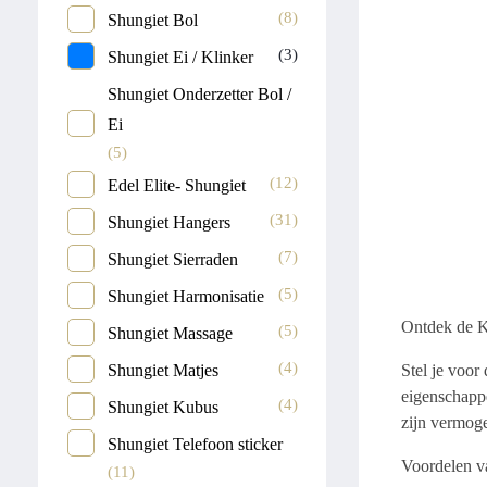
(8)
Shungiet Bol
(3)
Shungiet Ei / Klinker
Shungiet Onderzetter Bol /
Ei
(5)
(12)
Edel Elite- Shungiet
(31)
Shungiet Hangers
(7)
Shungiet Sierraden
(5)
Shungiet Harmonisatie
Ontdek de K
(5)
Shungiet Massage
(4)
Stel je voor
Shungiet Matjes
eigenschappe
(4)
Shungiet Kubus
zijn vermoge
Shungiet Telefoon sticker
Voordelen v
(11)