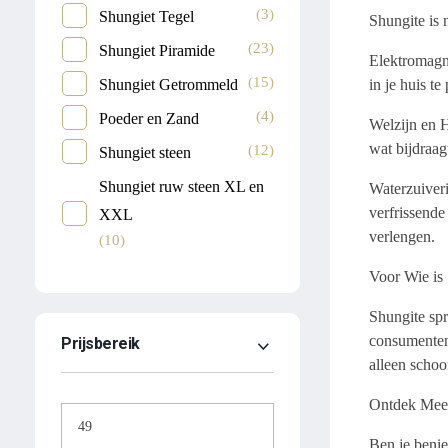
(3)
Shungiet Tegel
Shungite is 
(23)
Shungiet Piramide
Elektromagne
(15)
in je huis t
Shungiet Getrommeld
(4)
Poeder en Zand
Welzijn en H
wat bijdraag
(12)
Shungiet steen
Shungiet ruw steen XL en
Waterzuiveri
verfrissende
XXL
verlengen.
(10)
Voor Wie is
Shungite spr
consumenten.
Prijsbereik
alleen schoo
Ontdek Mee
Ben je benie