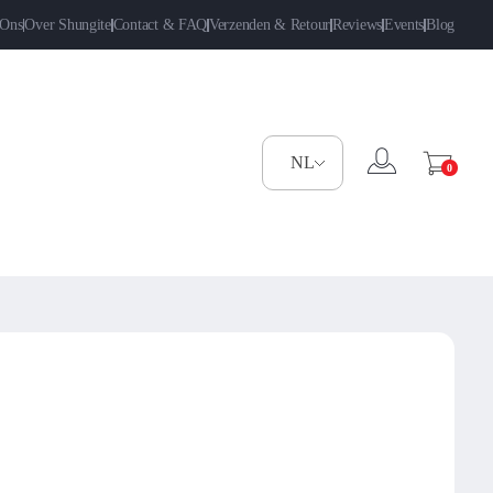
 Ons
Over Shungite
Contact & FAQ
Verzenden & Retour
Reviews
Events
Blog
0