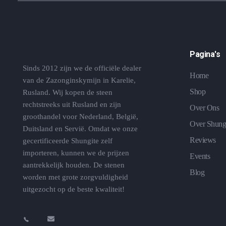
Pagina's
Sinds 2012 zijn we de officiële dealer
Home
van de Zazonginskymijn in Karelie,
Shop
Rusland. Wij kopen de steen
rechtstreeks uit Rusland en zijn
Over Ons
groothandel voor Nederland, België,
Over Shung
Duitsland en Servië. Omdat we onze
Reviews
gecertificeerde Shungite zelf
importeren, kunnen we de prijzen
Events
aantrekkelijk houden. De stenen
Blog
worden met grote zorgvuldigheid
uitgezocht op de beste kwaliteit!