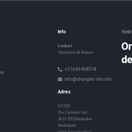
Info
Meld 
On
Contact
Verzenden & Retour
de
+31643468518
ite
info@shungite-chi.com
Adres
LS INT
The Corridor 14J
3621 ZB Breukelen
Nederland
(geen bezoekadres)