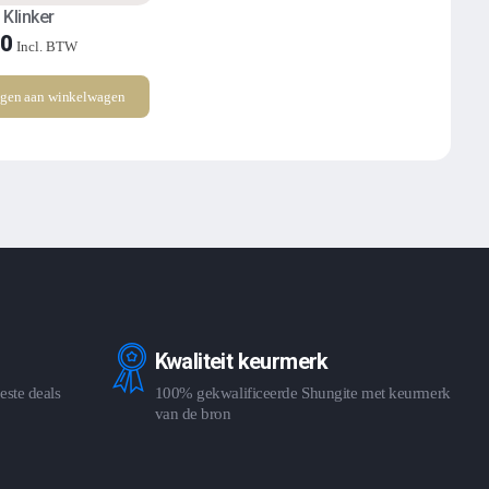
 Klinker
90
Incl. BTW
gen aan winkelwagen
Kwaliteit keurmerk
este deals
100% gekwalificeerde Shungite met keurmerk
van de bron