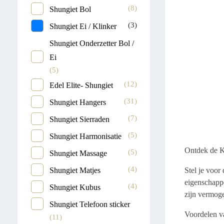
(8)
Shungiet Bol
(3)
Shungiet Ei / Klinker
Shungiet Onderzetter Bol /
Ei
(5)
(12)
Edel Elite- Shungiet
(31)
Shungiet Hangers
(7)
Shungiet Sierraden
(5)
Shungiet Harmonisatie
Ontdek de K
(5)
Shungiet Massage
(4)
Stel je voor
Shungiet Matjes
eigenschappe
(4)
Shungiet Kubus
zijn vermoge
Shungiet Telefoon sticker
Voordelen v
(11)