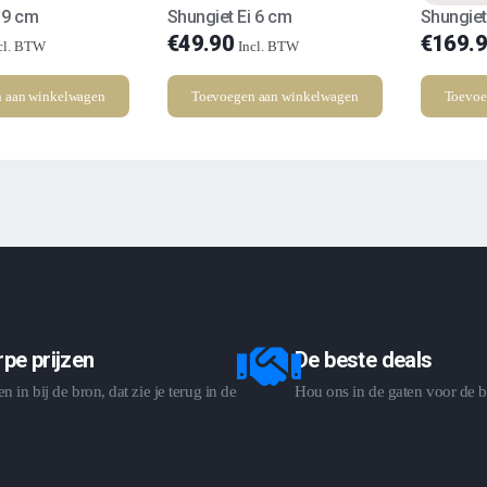
 9 cm
Shungiet Ei 6 cm
Shungiet
€
49.90
€
169.
cl. BTW
Incl. BTW
 aan winkelwagen
Toevoegen aan winkelwagen
Toevoe
pe prijzen
De beste deals
 in bij de bron, dat zie je terug in de
Hou ons in de gaten voor de b