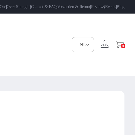
 Ons
Over Shungite
Contact & FAQ
Verzenden & Retour
Reviews
Events
Blog
0