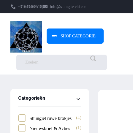
+31643468518
info@shungite-chi.com
SHOP CATEGORIE
Shungite-Chi | Groothandel
Echte Shungite Edel uit Karelie
Categorieën
(4)
Shungiet ruwe brokjes
(1)
Nieuwsbrief & Acties