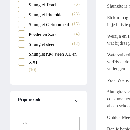
(3)
Shungiet Tegel
Shungite is 
(23)
Shungiet Piramide
Elektromagne
(15)
in je huis t
Shungiet Getrommeld
(4)
Poeder en Zand
Welzijn en H
wat bijdraag
(12)
Shungiet steen
Shungiet ruw steen XL en
Waterzuiveri
verfrissende
XXL
verlengen.
(10)
Voor Wie is
Shungite spr
consumenten.
Prijsbereik
alleen schoo
Ontdek Mee
Ben je benie