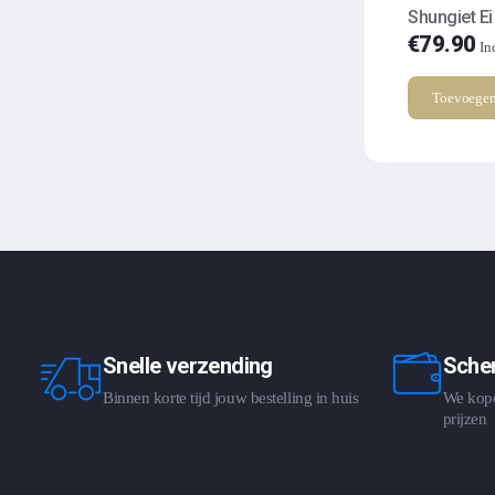
Shungiet Ei
€
79.90
In
Toevoegen
Snelle verzending
Scher
Binnen korte tijd jouw bestelling in huis
We kopen
prijzen