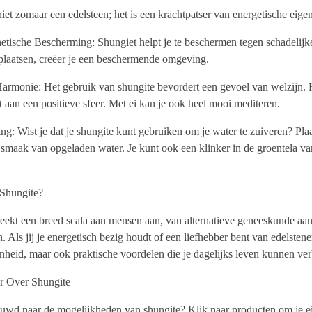
niet zomaar een edelsteen; het is een krachtpatser van energetische eige
tische Bescherming: Shungiet helpt je te beschermen tegen schadelijke 
e plaatsen, creëer je een beschermende omgeving.
armonie: Het gebruik van shungite bevordert een gevoel van welzijn. H
t aan een positieve sfeer. Met ei kan je ook heel mooi mediteren.
ng: Wist je dat je shungite kunt gebruiken om je water te zuiveren? Plaa
 smaak van opgeladen water. Je kunt ook een klinker in de groentela va
 Shungite?
eekt een breed scala aan mensen aan, van alternatieve geneeskunde aan
 Als jij je energetisch bezig houdt of een liefhebber bent van edelstene
nheid, maar ook praktische voordelen die je dagelijks leven kunnen ver
r Over Shungite
uwd naar de mogelijkheden van shungite? Klik naar producten om je ei