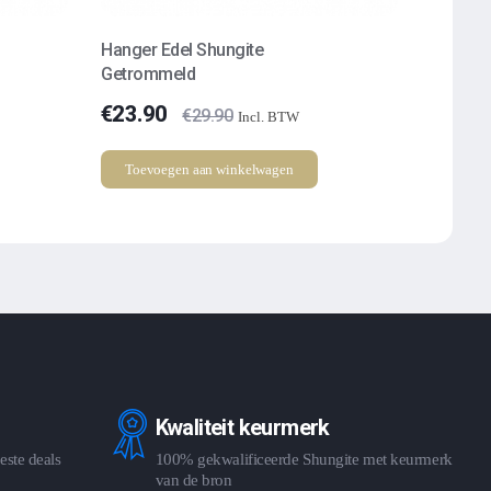
Hanger Edel Shungite
Getrommeld
€
23.90
€
29.90
Incl. BTW
Toevoegen aan winkelwagen
Kwaliteit keurmerk
este deals
100% gekwalificeerde Shungite met keurmerk
van de bron