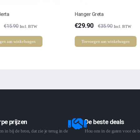
erta
Hanger Greta
€
29.90
€
15.90
€
35.90
Incl. BTW
Incl. BTW
gen aan winkelwagen
Toevoegen aan winkelwagen
pe prijzen
De beste deals
 in bij de bron, dat zie je terug in de
Hou ons in de gaten voor de b