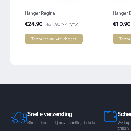
Hanger Regina
Hanger B
€
24.90
€
10.90
€
31.90
Incl. BTW
Toevoegen aan winkelwagen
Toevoe
Snelle verzending
Scher
Binnen korte tijd jouw bestelling in huis
We kopen
prijzen