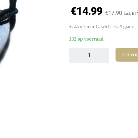
€
14.99
€
17.90
Incl. B
+- 45 x 3 mm. Gewicht: +/- 9 gram
132 op voorraad
TOEVOE