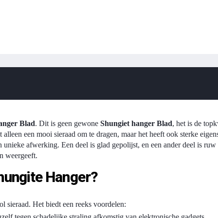
anger Blad
. Dit is geen gewone
Shungiet hanger Blad
, het is de top
 alleen een mooi sieraad om te dragen, maar het heeft ook sterke eig
unieke afwerking. Een deel is glad gepolijst, en een ander deel is ruw
n weergeeft.
hungite Hanger?
ol sieraad. Het biedt een reeks voordelen:
elf tegen schadelijke straling afkomstig van elektronische gadgets..