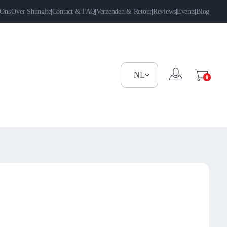
 Ons
Over Shungite
Contact & FAQ
Verzenden & Retour
Reviews
Events
Blog
0