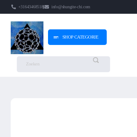
+31643468518
info@shungite-chi.com
SHOP CATEGORIE
Shungite-Chi | Groothandel
Echte Shungite Edel uit Karelie