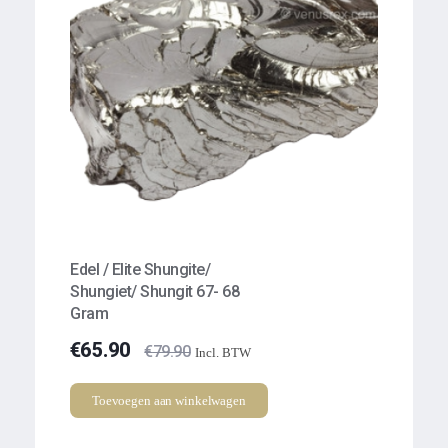
Edel / Elite Shungite/
Shungiet/ Shungit 67- 68
Gram
€
65.90
€
79.90
Incl. BTW
Toevoegen aan winkelwagen