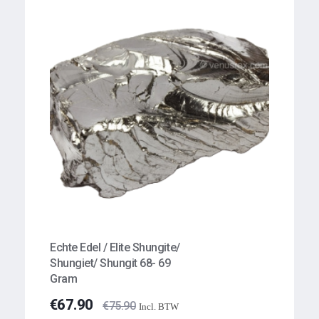
Echte Edel / Elite Shungite/
Shungiet/ Shungit 68- 69
Gram
€
67.90
€
75.90
Incl. BTW