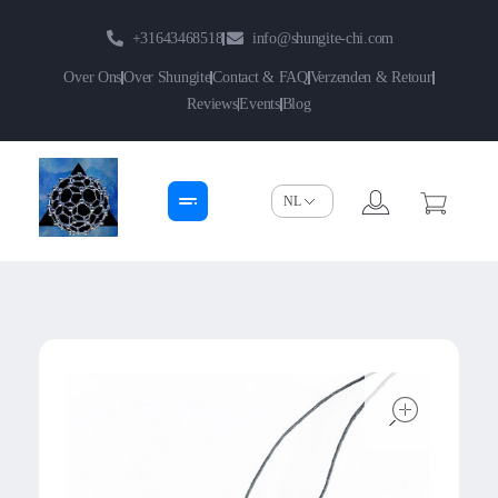
+31643468518
info@shungite-chi.com
Over Ons
Over Shungite
Contact & FAQ
Verzenden & Retour
Reviews
Events
Blog
Shungite-Chi | Groothandel
Echte Shungite Edel uit Karelie
open