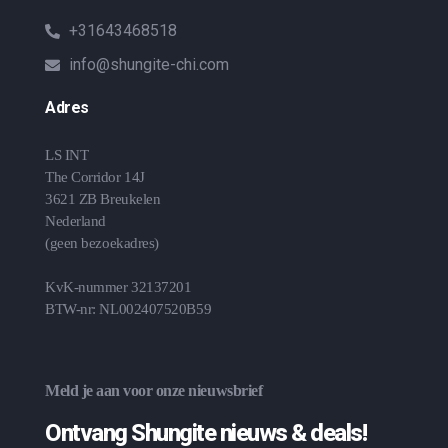
+31643468518
info@shungite-chi.com
Adres
LS INT
The Corridor 14J
3621 ZB Breukelen
Nederland
(geen bezoekadres)
KvK-nummer 32137201
BTW-nr: NL002407520B59
Meld je aan voor onze nieuwsbrief
Ontvang Shungite nieuws & deals!