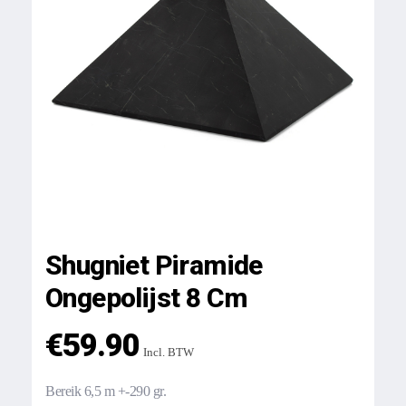
Shugniet Piramide
Ongepolijst 8 Cm
€
59.90
Incl. BTW
Bereik 6,5 m +-290 gr.