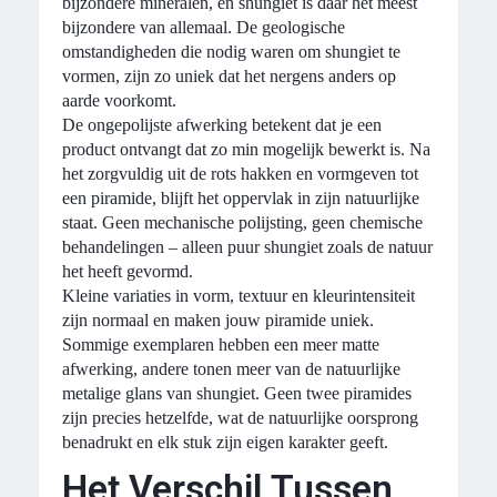
bijzondere mineralen, en shungiet is daar het meest
bijzondere van allemaal. De geologische
omstandigheden die nodig waren om shungiet te
vormen, zijn zo uniek dat het nergens anders op
aarde voorkomt.
De ongepolijste afwerking betekent dat je een
product ontvangt dat zo min mogelijk bewerkt is. Na
het zorgvuldig uit de rots hakken en vormgeven tot
een piramide, blijft het oppervlak in zijn natuurlijke
staat. Geen mechanische polijsting, geen chemische
behandelingen – alleen puur shungiet zoals de natuur
het heeft gevormd.
Kleine variaties in vorm, textuur en kleurintensiteit
zijn normaal en maken jouw piramide uniek.
Sommige exemplaren hebben een meer matte
afwerking, andere tonen meer van de natuurlijke
metalige glans van shungiet. Geen twee piramides
zijn precies hetzelfde, wat de natuurlijke oorsprong
benadrukt en elk stuk zijn eigen karakter geeft.
Het Verschil Tussen