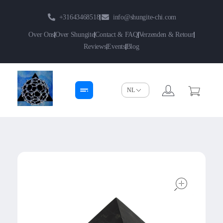
+31643468518
info@shungite-chi.com
Over Ons
Over Shungite
Contact & FAQ
Verzenden & Retour
Reviews
Events
Blog
Shungite-Chi | Groothandel
Echte Shungite Edel uit Karelie
open