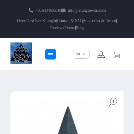
+31643468518
info@shungite-chi.com
Over Ons
Over Shungite
Contact & FAQ
Verzenden & Retour
Reviews
Events
Blog
Shungite-Chi | Groothandel
Echte Shungite Edel uit Karelie
open