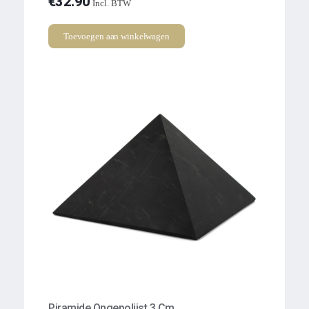
€
32.90
Incl. BTW
Toevoegen aan winkelwagen
Piramide Ongepolijst 3 Cm