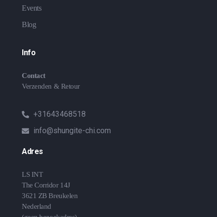
Events
Blog
Info
Contact
Verzenden & Retour
+31643468518
info@shungite-chi.com
Adres
LS INT
The Corridor 14J
3621 ZB Breukelen
Nederland