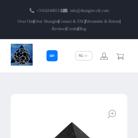
+31643468518
info@shungite-chi.com
Over Ons
Over Shungite
Contact & FAQ
Verzenden & Retour
Reviews
Events
Blog
Shungite-Chi | Groothandel
Echte Shungite Edel uit Karelie
open