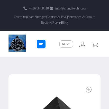
+31643468518
info@shungite-chi.com
Over Ons
Over Shungite
Contact & FAQ
Verzenden & Retour
Reviews
Events
Blog
Shungite-Chi | Groothandel
Echte Shungite Edel uit Karelie
open