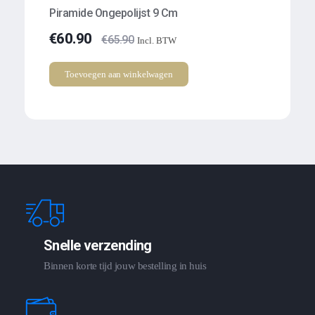
Piramide Ongepolijst 9 Cm
€
60.90
€
65.90
Incl. BTW
Toevoegen aan winkelwagen
Snelle verzending
Binnen korte tijd jouw bestelling in huis