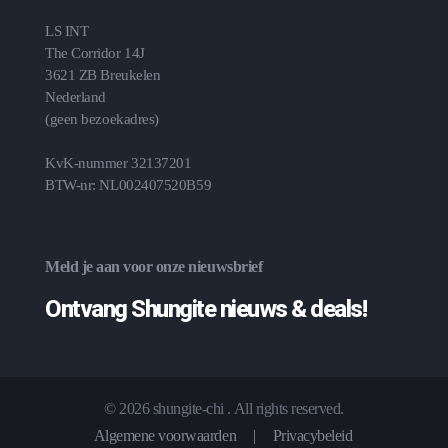
LS INT
The Corridor 14J
3621 ZB Breukelen
Nederland
(geen bezoekadres)
KvK-nummer 32137201
BTW-nr: NL002407520B59
Meld je aan voor onze nieuwsbrief
Ontvang Shungite nieuws & deals!
© 2026 shungite-chi . All rights reserved.
Algemene voorwaarden
|
Privacybeleid