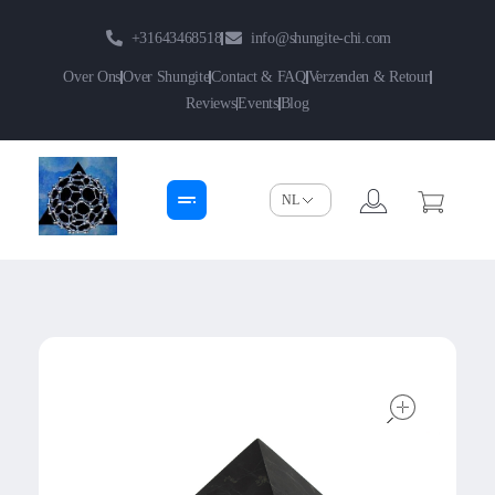
+31643468518
info@shungite-chi.com
Over Ons
Over Shungite
Contact & FAQ
Verzenden & Retour
Reviews
Events
Blog
Shungite-Chi | Groothandel
Echte Shungite Edel uit Karelie
open