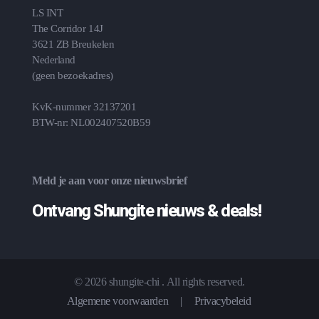
LS INT
The Corridor 14J
3621 ZB Breukelen
Nederland
(geen bezoekadres)
KvK-nummer 32137201
BTW-nr: NL002407520B59
Meld je aan voor onze nieuwsbrief
Ontvang Shungite nieuws & deals!
© 2026 shungite-chi . All rights reserved.
Algemene voorwaarden
|
Privacybeleid