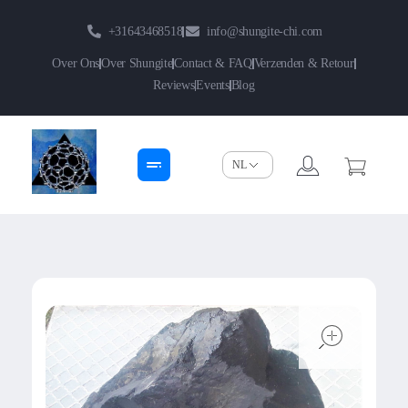
+31643468518
info@shungite-chi.com
Over Ons
Over Shungite
Contact & FAQ
Verzenden & Retour
Reviews
Events
Blog
Shungite-Chi | Groothandel
Echte Shungite Edel uit Karelie
open