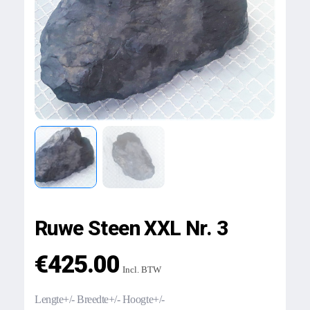
Ruwe Steen XXL Nr. 3
€
425.00
Incl. BTW
Lengte+/- Breedte+/- Hoogte+/-