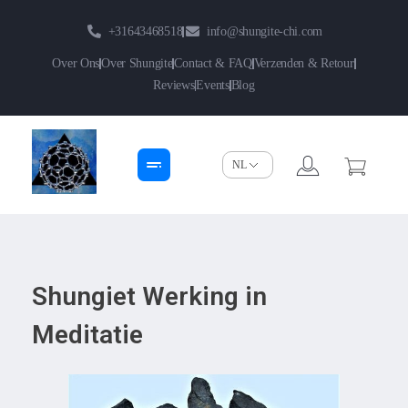
+31643468518
info@shungite-chi.com
Over Ons
Over Shungite
Contact & FAQ
Verzenden & Retour
Reviews
Events
Blog
Shungite-Chi | Groothandel
Echte Shungite Edel uit Karelie
Shungiet Werking in
Meditatie