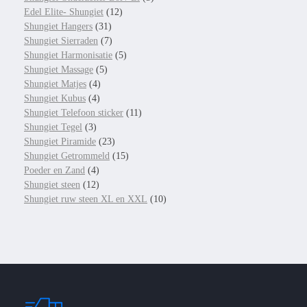
Edel Elite- Shungiet
(12)
Shungiet Hangers
(31)
Shungiet Sierraden
(7)
Shungiet Harmonisatie
(5)
Shungiet Massage
(5)
Shungiet Matjes
(4)
Shungiet Kubus
(4)
Shungiet Telefoon sticker
(11)
Shungiet Tegel
(3)
Shungiet Piramide
(23)
Shungiet Getrommeld
(15)
Poeder en Zand
(4)
Shungiet steen
(12)
Shungiet ruw steen XL en XXL
(10)