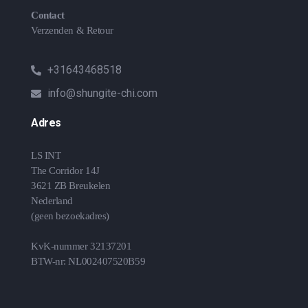
Contact
Verzenden & Retour
+31643468518
info@shungite-chi.com
Adres
LS INT
The Corridor 14J
3621 ZB Breukelen
Nederland
(geen bezoekadres)
KvK-nummer 32137201
BTW-nr: NL002407520B59