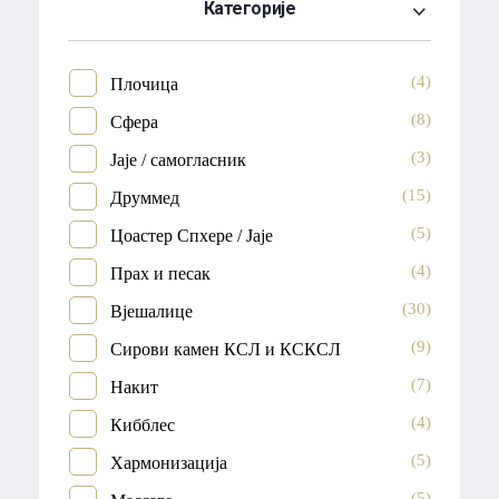
Категорије
(4)
Плочица
(8)
Сфера
(3)
Јаје / самогласник
(15)
Друммед
(5)
Цоастер Спхере / Јаје
(4)
Прах и песак
(30)
Вјешалице
(9)
Сирови камен КСЛ и КСКСЛ
(7)
Накит
(4)
Кибблес
(5)
Хармонизација
(5)