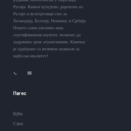
Русија. Камен купујемо директно из
Русије и велетрговци смо за
Холандију, Белгију, Немачку и Србију.
Пошто сами увозимо наш
сертификовани шунгит, можемо да
задржимо цене атрактивним. Камење
је одабрано са великом пажњом за
најбољи квалитет!
Пагес
Кућа
Схоп