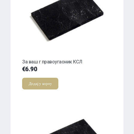
За ваш г правоугаоник КСЛ
€
6.90
Додај у корпу