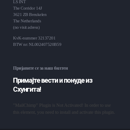
LS INT
The Corridor 14J
3621 ZB Breukelen
The Netherlands
(no visit adress)
KvK-nummer 32137201
BTW nr: NL002407520B59
Пријавите се за наш билтен
Примајте вести и понуде из
Схунгита!
"MailChimp" Plugin is Not Activated!
In order to use
this element, you need to install and activate this plugin.