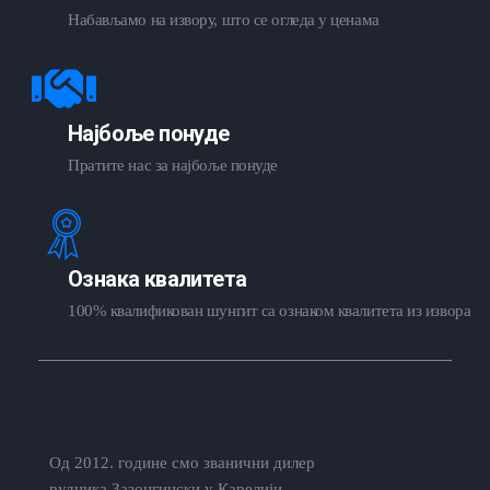
Набављамо на извору, што се огледа у ценама
Најбоље понуде
Пратите нас за најбоље понуде
Ознака квалитета
100% квалификован шунгит са ознаком квалитета из извора
Од 2012. године смо званични дилер
рудника Зазонгински у Карелији,