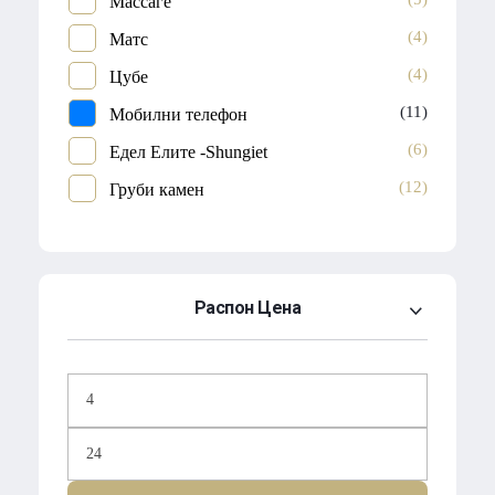
Массаге
(4)
Матс
(4)
Цубе
(11)
Мобилни телефон
(6)
Едел Елите -Shungiet
(12)
Груби камен
Распон Цена