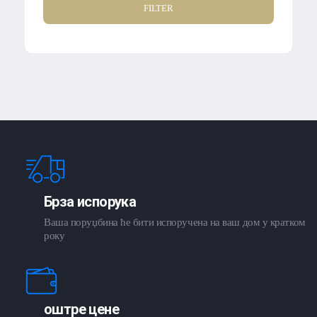
FILTER
Брза испорука
Ваша поруџбина ће бити испоручена на ваш дом у кратком
року
оштре цене