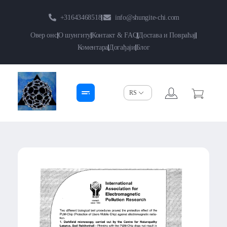
+31643468518
info@shungite-chi.com
Овер онс
О шунгиту
Контакт & FAQ
Достава и Повраћај
Коментара
Догађаји
Блог
Shungite-Chi | Groothandel
Echte Shungite Edel uit Karelie