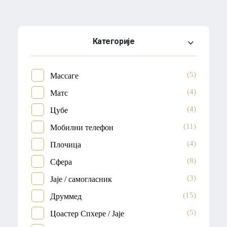
Категорије
(5)
Массаге
(4)
Матс
(4)
Цубе
(11)
Мобилни телефон
(4)
Плочица
(8)
Сфера
(3)
Јаје / самогласник
(15)
Друммед
(5)
Цоастер Спхере / Јаје