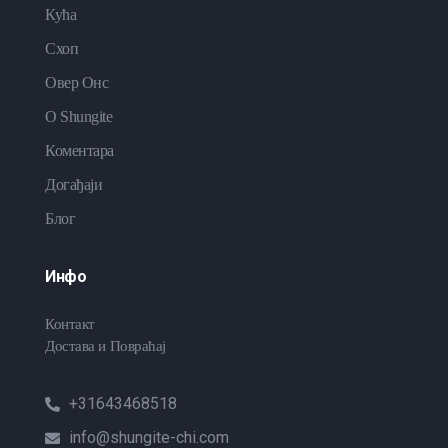
Кућа
Схоп
Овер Онс
O Shungite
Коментара
Догађаји
Блог
Инфо
Контакт
Достава и Повраћај
+31643468518
info@shungite-chi.com