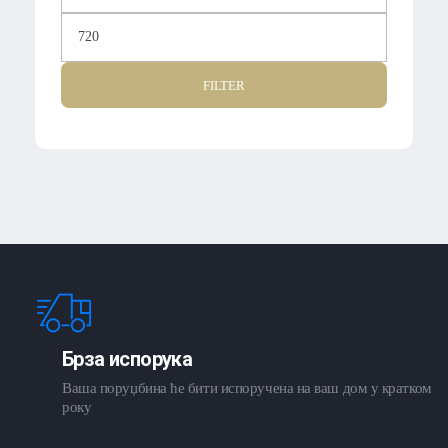
FILTER
Брза испорука
Ваша поруџбина ће бити испоручена на ваш дом у кратком
року