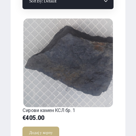
Sort By:
Default
Сирови камен КСЛ бр. 1
€
405.00
Додај у корпу