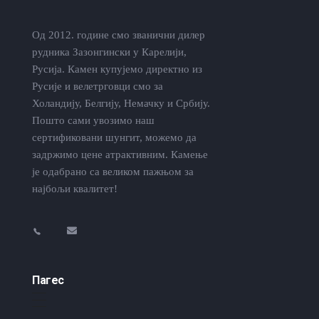
Од 2012. године смо званични дилер
рудника Зазонгински у Карелији,
Русија. Камен купујемо директно из
Русије и велетрговци смо за
Холандију, Белгију, Немачку и Србију.
Пошто сами увозимо наш
сертификовани шунгит, можемо да
задржимо цене атрактивним. Камење
је одабрано са великом пажњом за
најбољи квалитет!
Пагес