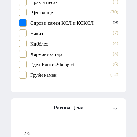
(4)
Прах и песак
(30)
Вјешалице
(9)
Сирови камен КСЛ и КСКСЛ
(7)
Накит
(4)
Кибблес
(5)
Хармонизација
(6)
Едел Елите -Shungiet
(12)
Груби камен
Распон Цена