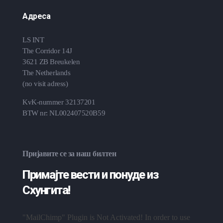
Адреса
LS INT
The Corridor 14J
3621 ZB Breukelen
The Netherlands
(no visit adress)
KvK-nummer 32137201
BTW nr: NL002407520B59
Пријавите се за наш билтен
Примајте вести и понуде из
Схунгита!
"MailChimp" Plugin is Not Activated!
In order to use