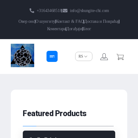
+31643468518
info@shungite-chi.com
Овер онс
О шунгиту
Контакт & FAQ
Достава и Повраћај
Коментара
Догађаји
Блог
Shungite-Chi | Groothandel
Echte Shungite Edel uit Karelie
Featured Products