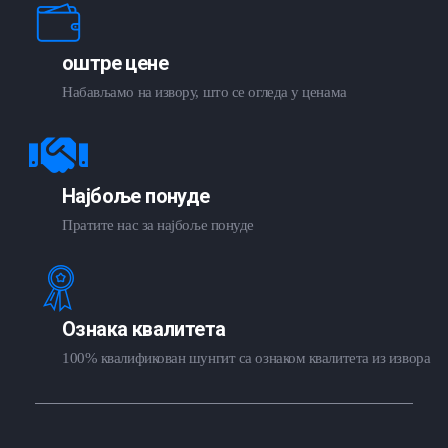
оштре цене
Набављамо на извору, што се огледа у ценама
Најбоље понуде
Пратите нас за најбоље понуде
Ознака квалитета
100% квалификован шунгит са ознаком квалитета из извора