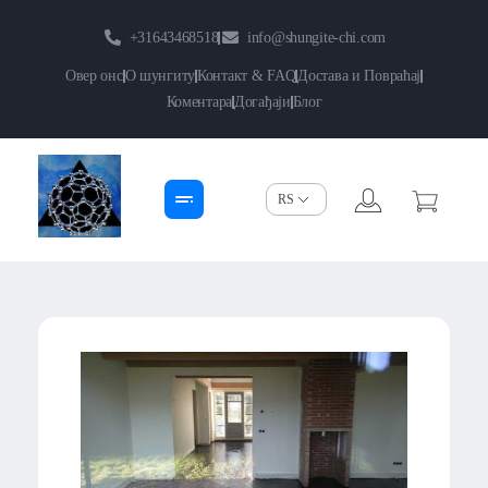
+31643468518
info@shungite-chi.com
Овер онс
О шунгиту
Контакт & FAQ
Достава и Повраћај
Коментара
Догађаји
Блог
Shungite-Chi | Groothandel
Echte Shungite Edel uit Karelie