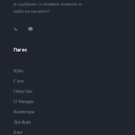
је одабрано са великом пажњом за
најбољи квалитет!
Пагес
Кућа
Схоп
Овер Онс
O Shungite
Коментара
Догађаји
Блог