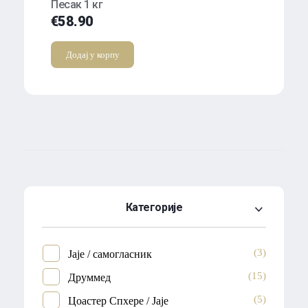
Песак 1 кг
€
58.90
Додај у корпу
Категорије
(3)
Јаје / самогласник
(15)
Друммед
(5)
Цоастер Спхере / Јаје