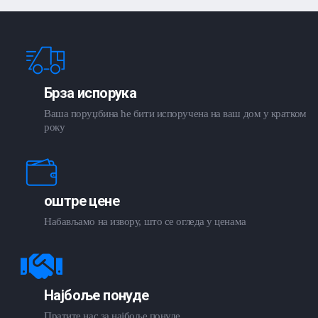
Брза испорука
Ваша поруџбина ће бити испоручена на ваш дом у кратком
року
оштре цене
Набављамо на извору, што се огледа у ценама
Најбоље понуде
Пратите нас за најбоље понуде