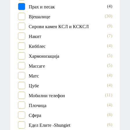
(4)
Прах и песак
(30)
Вјешалице
(9)
Сирови камен КСЛ и КСКСЛ
(7)
Накит
(4)
Кибблес
(5)
Хармонизација
(5)
Массаге
(4)
Матс
(4)
Цубе
(11)
Мобилни телефон
(4)
Плочица
(8)
Сфера
(6)
Едел Елите -Shungiet