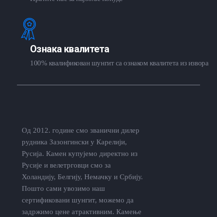
Ознака квалитета
100% квалификован шунгит са ознаком квалитета из извора
Од 2012. године смо званични дилер
рудника Зазонгински у Карелији,
Русија. Камен купујемо директно из
Русије и велетрговци смо за
Холандију, Белгију, Немачку и Србију.
Пошто сами увозимо наш
сертификовани шунгит, можемо да
задржимо цене атрактивним. Камење