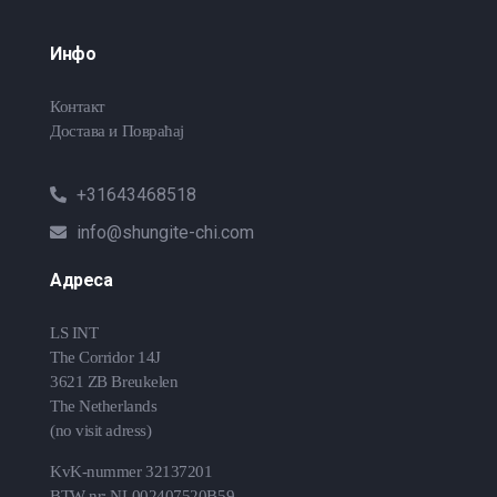
Инфо
Контакт
Достава и Повраћај
+31643468518
info@shungite-chi.com
Адреса
LS INT
The Corridor 14J
3621 ZB Breukelen
The Netherlands
(no visit adress)
KvK-nummer 32137201
BTW nr: NL002407520B59