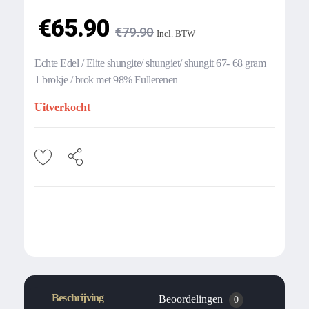
€
65.90
€
79.90
Incl. BTW
Echte Edel / Elite shungite/ shungiet/ shungit 67- 68 gram
1 brokje / brok met 98% Fullerenen
Uitverkocht
Beschrijving
Beoordelingen
0