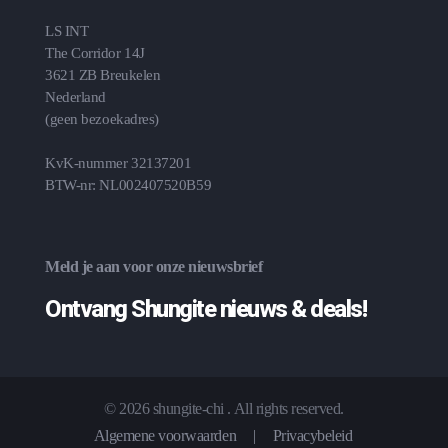
LS INT
The Corridor 14J
3621 ZB Breukelen
Nederland
(geen bezoekadres)
KvK-nummer 32137201
BTW-nr: NL002407520B59
Meld je aan voor onze nieuwsbrief
Ontvang Shungite nieuws & deals!
© 2026 shungite-chi . All rights reserved.
Algemene voorwaarden
|
Privacybeleid