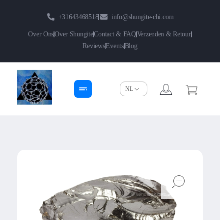
+31643468518
info@shungite-chi.com
Over Ons
Over Shungite
Contact & FAQ
Verzenden & Retour
Reviews
Events
Blog
Shungite-Chi | Groothandel
Echte Shungite Edel uit Karelie
open