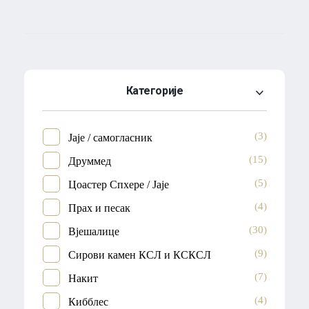
Категорије
(3)
Јаје / самогласник
(15)
Друммед
(5)
Цоастер Спхере / Јаје
(4)
Прах и песак
(30)
Вјешалице
(9)
Сирови камен КСЛ и КСКСЛ
(7)
Накит
(4)
Кибблес