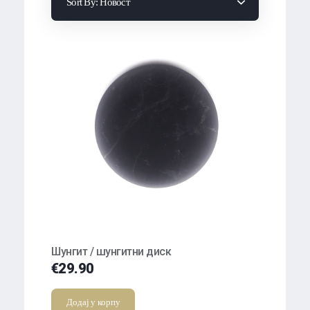
Sort By:
Новост
Шунгит / шунгитни диск
€
29.90
Додај у корпу