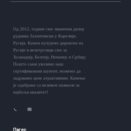
Од 2012. године смо званични дилер
рудника Зазонгински у Карелији,
Русија. Камен купујемо директно из
Русије и велетрговци смо за
Холандију, Белгију, Немачку и Србију.
Пошто сами увозимо наш
сертификовани шунгит, можемо да
задржимо цене атрактивним. Камење
је одабрано са великом пажњом за
најбољи квалитет!
Пагес