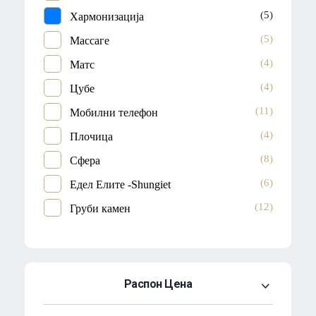
(5)
Хармонизација
(5)
Массаге
(4)
Матс
(4)
Цубе
(11)
Мобилни телефон
(4)
Плочица
(8)
Сфера
(6)
Едел Елите -Shungiet
(12)
Груби камен
Распон Цена