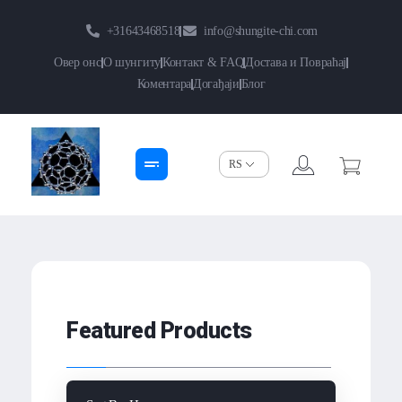
+31643468518
info@shungite-chi.com
Овер онс
О шунгиту
Контакт & FAQ
Достава и Повраћај
Коментара
Догађаји
Блог
Shungite-Chi | Groothandel
Echte Shungite Edel uit Karelie
Featured Products