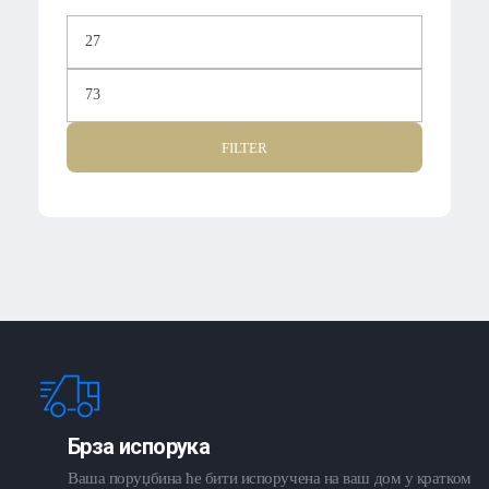
FILTER
Брза испорука
Ваша поруџбина ће бити испоручена на ваш дом у кратком