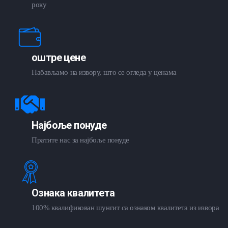
року
оштре цене
Набављамо на извору, што се огледа у ценама
Најбоље понуде
Пратите нас за најбоље понуде
Ознака квалитета
100% квалификован шунгит са ознаком квалитета из извора