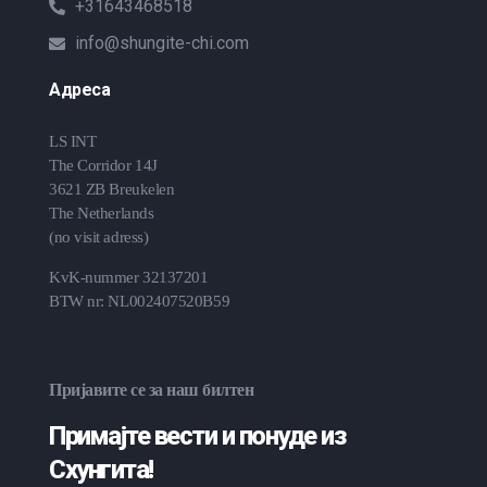
+31643468518
info@shungite-chi.com
Адреса
LS INT
The Corridor 14J
3621 ZB Breukelen
The Netherlands
(no visit adress)
KvK-nummer 32137201
BTW nr: NL002407520B59
Пријавите се за наш билтен
Примајте вести и понуде из
Схунгита!