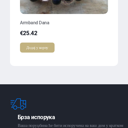
Armband Dana
€
25.42
Додај у корпу
Брза испорука
Ваша поруџбина ће бити испоручена на ваш дом у кратком