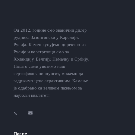
Од 2012. године смо званични дилер
рудника Зазонгински у Карелији,
Русија. Камен купујемо директно из
Русије и велетрговци смо за
Холандију, Белгију, Немачку и Србију.
Пошто сами увозимо наш
сертификовани шунгит, можемо да
задржимо цене атрактивним. Камење
је одабрано са великом пажњом за
најбољи квалитет!
Пагес