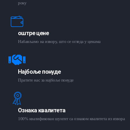
року
оштре цене
Набављамо на извору, што се огледа у ценама
Најбоље понуде
Пратите нас за најбоље понуде
Ознака квалитета
100% квалификован шунгит са ознаком квалитета из извора