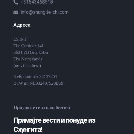
+31643468518
info@shungite-chi.com
Адреса
LS INT
The Corridor 14J
3621 ZB Breukelen
The Netherlands
(no visit adress)
KvK-nummer 32137201
BTW nr: NL002407520B59
Пријавите се за наш билтен
Примајте вести и понуде из
Схунгита!