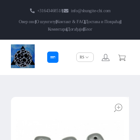
+31643468518
info@shungite-chi.com
Овер онс
О шунгиту
Контакт & FAQ
Достава и Повраћај
Коментара
Догађаји
Блог
Shungite-Chi | Groothandel
Echte Shungite Edel uit Karelie
open