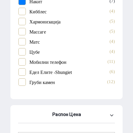
(7)
Накит
(4)
Кибблес
(5)
Хармонизација
(5)
Массаге
(4)
Матс
(4)
Цубе
(11)
Мобилни телефон
(6)
Едел Елите -Shungiet
(12)
Груби камен
Распон Цена