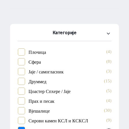
Категорије
(4)
Плочица
(8)
Сфера
(3)
Јаје / самогласник
(15)
Друммед
(5)
Цоастер Спхере / Јаје
(4)
Прах и песак
(30)
Вјешалице
(9)
Сирови камен КСЛ и КСКСЛ