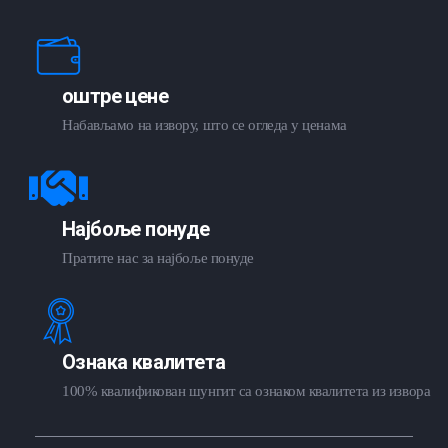
оштре цене
Набављамо на извору, што се огледа у ценама
Најбоље понуде
Пратите нас за најбоље понуде
Ознака квалитета
100% квалификован шунгит са ознаком квалитета из извора