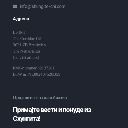
info@shungite-chi.com
Адреса
LS INT
The Corridor 14J
3621 ZB Breukelen
The Netherlands
(no visit adress)
KvK-nummer 32137201
BTW nr: NL002407520B59
Пријавите се за наш билтен
Примајте вести и понуде из
Схунгита!