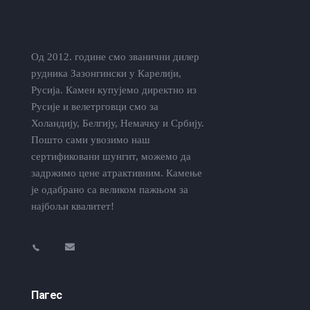
Од 2012. године смо званични дилер
рудника Зазонгински у Карелији,
Русија. Камен купујемо директно из
Русије и велетрговци смо за
Холандију, Белгију, Немачку и Србију.
Пошто сами увозимо наш
сертификовани шунгит, можемо да
задржимо цене атрактивним. Камење
је одабрано са великом пажњом за
најбољи квалитет!
Пагес