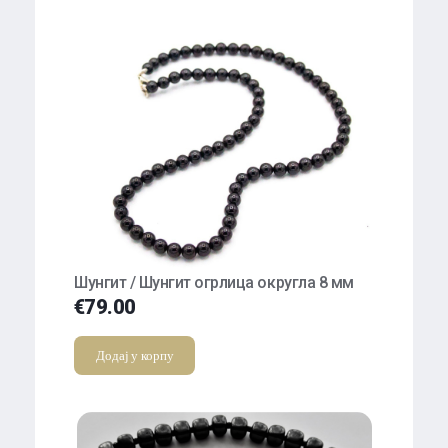
Шунгит / Шунгит огрлица округла 8 мм
€
79.00
Додај у корпу