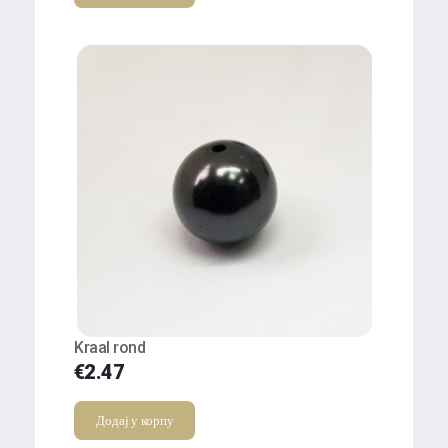
Kraal rond
€
2.47
Додај у корпу