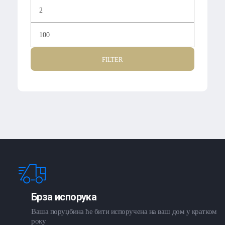
FILTER
Брза испорука
Ваша поруџбина ће бити испоручена на ваш дом у кратком
року