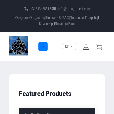
+31643468518
info@shungite-chi.com
Овер онс
О шунгиту
Контакт & FAQ
Достава и Повраћај
Коментара
Догађаји
Блог
Shungite-Chi | Groothandel
Echte Shungite Edel uit Karelie
Featured Products