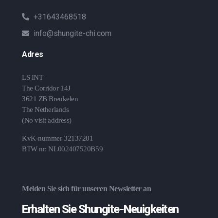
+31643468518
info@shungite-chi.com
Adres
LS INT
The Corridor 14J
3621 ZB Breukelen
The Netherlands
(No visit address)
KvK-nummer 32137201
BTW nr: NL002407520B59
Melden Sie sich für unseren Newsletter an
Erhalten Sie Shungite-Neuigkeiten