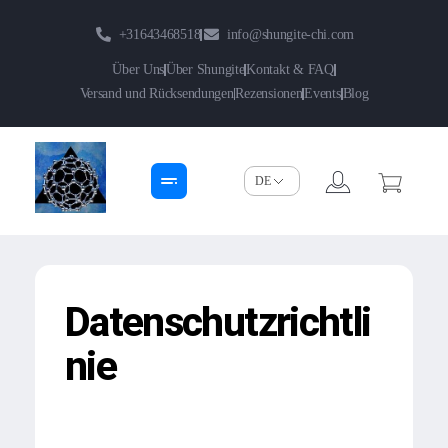
+31643468518
info@shungite-chi.com
Über Uns
Über Shungite
Kontakt & FAQ
Versand und Rücksendungen
Rezensionen
Events
Blog
Shungite-Chi | Groothandel
Echte Shungite Edel uit Karelie
Datenschutzrichtli
nie