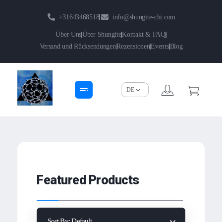
+31643468518
info@shungite-chi.com
Über Uns
Über Shungite
Kontakt & FAQ
Versand und Rücksendungen
Rezensionen
Events
Blog
Shungite-Chi | Groothandel
Echte Shungite Edel uit Karelie
Featured Products
Sort By:
Default