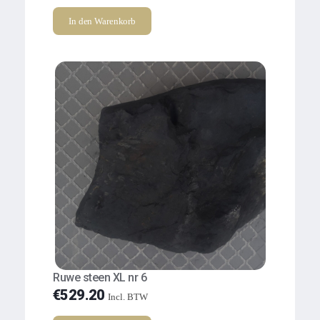
In den Warenkorb
Ruwe steen XL nr 6
€
529.20
Incl. BTW