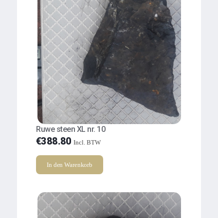
Ruwe steen XL nr. 10
€
388.80
Incl. BTW
In den Warenkorb