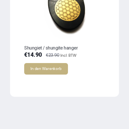
Shungiet / shungite hanger
Hanger
€
14.90
€
14.9
€
23.90
Incl. BTW
In den Warenkorb
In d