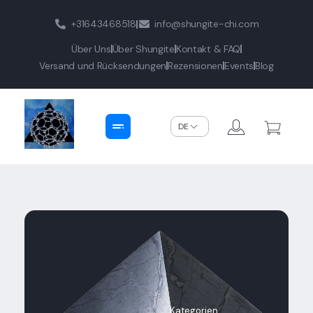
+31643468518
info@shungite-chi.com
Über Uns
Über Shungite
Kontakt & FAQ
Versand und Rücksendungen
Rezensionen
Events
Blog
Shungite-Chi | Groothandel
Echte Shungite Edel uit Karelie
Kategorien