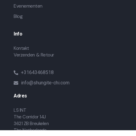
Evenementen
Blog
Info
Kontakt
Verzenden & Retour
+31643468518
info@shungite-chi.com
Adres
LS INT
The Corridor 14J
3621 ZB Breukelen
The Netherlands