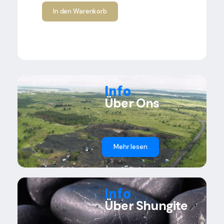
In den Warenkorb
Info
Über Ons
Mehr lesen
Info
Über Shungite