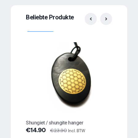
Beliebte Produkte
Hanger
€
14.
In d
Shungiet / shungite hanger
€
14.90
€
23.90
Incl. BTW