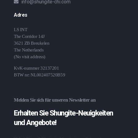
info@shungite-chi.com
Adres
LS INT
The Corridor 14J
3621 ZB Breukelen
The Netherlands
(No visit address)
KvK-nummer 32137201
BTW nr: NL002407520B59
Melden Sie sich für unseren Newsletter an
Erhalten Sie Shungite-Neuigkeiten
und Angebote!