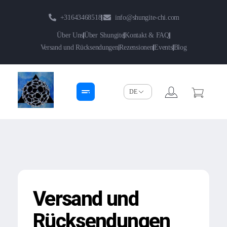
+31643468518
info@shungite-chi.com
Über Uns
Über Shungite
Kontakt & FAQ
Versand und Rücksendungen
Rezensionen
Events
Blog
Shungite-Chi | Groothandel
Echte Shungite Edel uit Karelie
Versand und
Rücksendungen