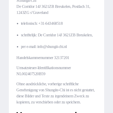
Schungit-Chi
De Corridor 14J 3621ZB Breukelen, Postfach 31,
1243ZG s’Graveland
telefonisch:
+31-643468518
schriftelijk: De Corridor 14J 3621ZB Breukelen,
per e-mail:
info@shungit-chi.nl
Handelskammernummer 32137201
Umsatzsteuer-Identifikationsnummer
NL002407520B59
Ohne ausdrückliche, vorherige schriftliche
Genehmigung von Shungite-Chi ist es nicht gestattet,
diese Bilder und Texte zu irgendeinem Zweck zu
kopieren, zu verschieben oder zu speichern.