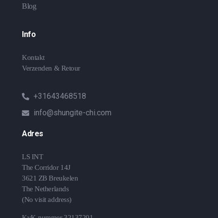
Blog
Info
Kontakt
Verzenden & Retour
+31643468518
info@shungite-chi.com
Adres
LS INT
The Corridor 14J
3621 ZB Breukelen
The Netherlands
(No visit address)
KvK-nummer 32137201