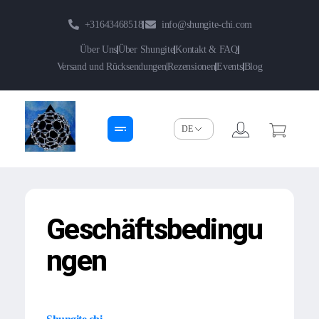
+31643468518
info@shungite-chi.com
Über Uns
Über Shungite
Kontakt & FAQ
Versand und Rücksendungen
Rezensionen
Events
Blog
Shungite-Chi | Groothandel
Echte Shungite Edel uit Karelie
Geschäftsbedingu
ngen