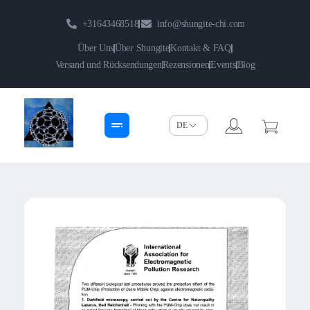
+31643468518
info@shungite-chi.com
Über Uns
Über Shungite
Kontakt & FAQ
Versand und Rücksendungen
Rezensionen
Events
Blog
Shungite-Chi | Groothandel
Echte Shungite Edel uit Karelie