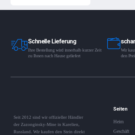
Schnelle Lieferung
schar
Ihre Bestellung wird innerhalb kurzer Zeit
Wir kauf
zu Ihnen nach Hause geliefert
den Prei
Seiten
Seit 2012 sind wir offizieller Händler
Heim
der Zazonginsky-Mine in Karelien,
Geschäft
Russland. Wir kaufen den Stein direkt