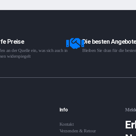
fe Preise
Die besten Angebot
en an der Quelle ein, was sich auch in
Bleiben Sie dran für die best
sen widerspiegelt
Info
Melde
Er
Kontakt
Verzenden & Retour