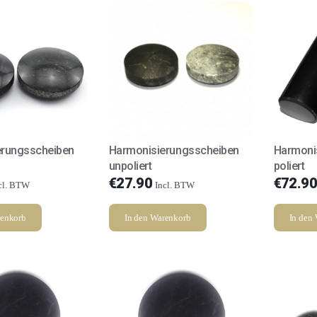
erungsscheiben
Harmonisierungsscheiben
Harmoni
unpoliert
poliert
€
27.90
€
72.90
cl. BTW
Incl. BTW
renkorb
In den Warenkorb
In den