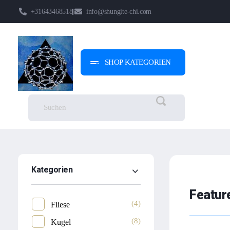
+31643468518
info@shungite-chi.com
SHOP KATEGORIEN
Shungite-Chi | Groothandel
Echte Shungite Edel uit Karelie
Kategorien
Featur
(4)
Fliese
(8)
Kugel