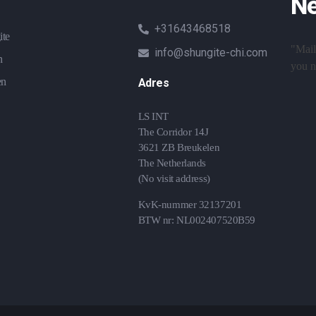
Ne
+31643468518
ite
"Mail
info@shungite-chi.com
n
you ne
en
Adres
LS INT
The Corridor 14J
3621 ZB Breukelen
The Netherlands
(No visit address)
KvK-nummer 32137201
BTW nr: NL002407520B59