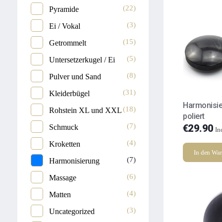
(22)
Pyramide
(3)
Ei / Vokal
(15)
Getrommelt
(5)
Untersetzerkugel / Ei
(8)
Pulver und Sand
(31)
Kleiderbügel
Harmonisi
(18)
Rohstein XL und XXL
poliert
(7)
€
29.90
Schmuck
In
(4)
Kroketten
In den Wa
(7)
Harmonisierung
(6)
Massage
(4)
Matten
(3)
Uncategorized