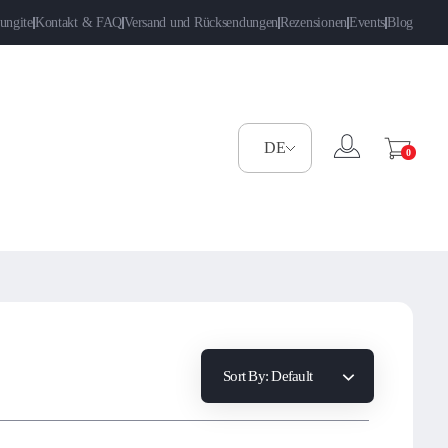
ungite
Kontakt & FAQ
Versand und Rücksendungen
Rezensionen
Events
Blog
0
Sort By:
Default