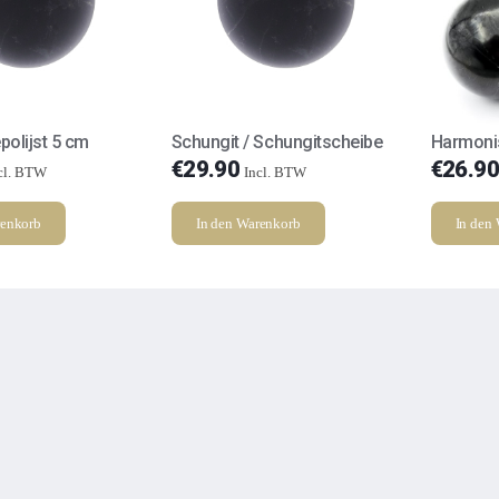
polijst 5 cm
Schungit / Schungitscheibe
Harmonis
€
29.90
€
26.90
cl. BTW
Incl. BTW
renkorb
In den Warenkorb
In den