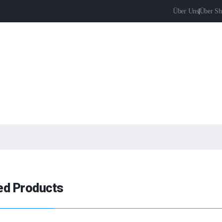
Über Uns
Über Sh
ed Products