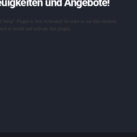
uigkeiten und Angebote!
Chimp" Plugin is Not Activated!
In order to use this element,
ed to install and activate this plugin.