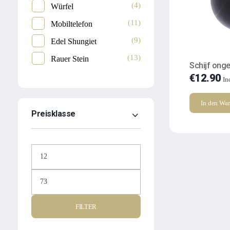
(4)
Würfel
(11)
Mobiltelefon
(9)
Edel Shungiet
(13)
Rauer Stein
Schijf onge
€
12.90
In
In den Wa
Preisklasse
FILTER