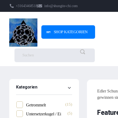
+31643468518
info@shungite-chi.com
SHOP KATEGORIEN
Shungite-Chi | Groothandel
Echte Shungite Edel uit Karelie
Kategorien
Edler Schung
gewinnen sin
(15)
Getrommelt
Featur
(5)
Untersetzerkugel / Ei