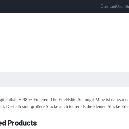
Über Uns
Über Sh
it enthält +-98 % Fulleren. Die Edel/Elite-Schungit-Mine ist nahezu 
d. Deshalb sind größere Stücke auch teurer als die kleinen Stücke Ed
ed Products