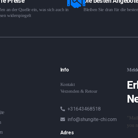
fe Preise
Die besten Angebot
en an der Quelle ein, was sich auch in
Bleiben Sie dran für die best
sen widerspiegelt
Info
Melde
Er
Kontakt
Verzenden & Retour
Ne
+31643468518
ite
"Mail
info@shungite-chi.com
n
you ne
en
Adres