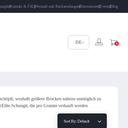
ungite
Kontakt & FAQ
Versand und Rücksendungen
Rezensionen
Events
Blog
0
erschöpft, weshalb größere Brocken nahezu unmöglich zu
el/Elite-Schungit, die pro Gramm verkauft werden
Sort By:
Default