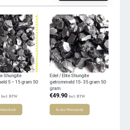
ite Shungite
Edel / Elite Shungite
ld 5 – 15 gram 50
getrommeld 15- 35 gram 50
gram
€
49.90
Incl. BTW
Incl. BTW
 Warenkorb
In den Warenkorb