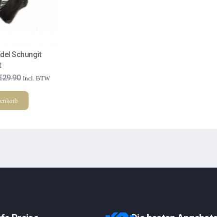
del Schungit
t
€
29.90
Incl. BTW
renkorb