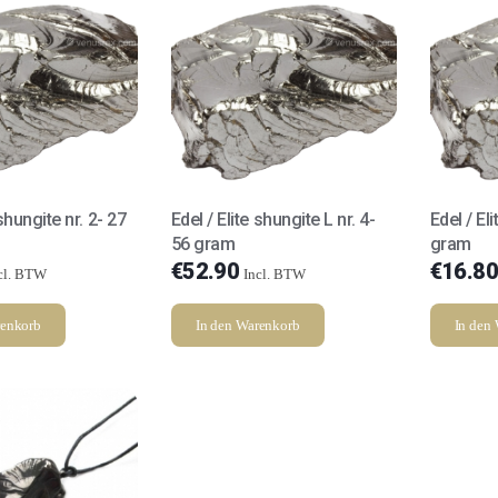
 shungite nr. 2- 27
Edel / Elite shungite L nr. 4-
Edel / El
56 gram
gram
€
52.90
€
16.80
cl. BTW
Incl. BTW
renkorb
In den Warenkorb
In den