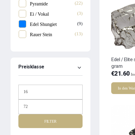
(22)
Pyramide
(3)
Ei / Vokal
(9)
Edel Shungiet
(13)
Rauer Stein
Edel / Elite
gram
Preisklasse
€
21.60
In
In den Wa
FILTER