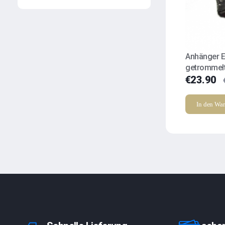
Anhänger E
getrommel
€
23.90
In den Wa