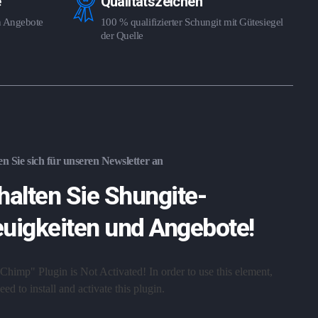
e
Qualitätszeichen
en Angebote
100 % qualifizierter Schungit mit Gütesiegel
der Quelle
n Sie sich für unseren Newsletter an
halten Sie Shungite-
uigkeiten und Angebote!
Chimp" Plugin is Not Activated!
In order to use this element,
ed to install and activate this plugin.