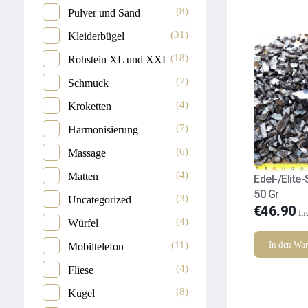
(8)
Pulver und Sand
(31)
Kleiderbügel
(18)
Rohstein XL und XXL
(7)
Schmuck
(4)
Kroketten
(7)
Harmonisierung
(6)
Massage
(4)
Matten
Edel-/Elite-
50 Gr
(3)
Uncategorized
€
46.90
In
(4)
Würfel
(11)
In den Wa
Mobiltelefon
(4)
Fliese
(8)
Kugel