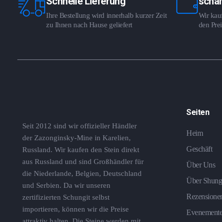
Schnelle Lieferung
schar
Ihre Bestellung wird innerhalb kurzer Zeit
Wir kauf
zu Ihnen nach Hause geliefert
den Prei
Seiten
Seit 2012 sind wir offizieller Händler
Heim
der Zazonginsky-Mine in Karelien,
Geschäft
Russland. Wir kaufen den Stein direkt
aus Russland und sind Großhändler für
Über Uns
die Niederlande, Belgien, Deutschland
Über Shung
und Serbien. Da wir unseren
Rezensione
zertifizierten Schungit selbst
importieren, können wir die Preise
Evenement
attraktiv halten. Die Steine ​​werden mit