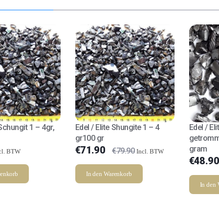
Schungit 1 – 4gr,
Edel / Elite Shungite 1 – 4
Edel / El
gr100 gr
getromme
€
71.90
gram
€
79.90
cl. BTW
Incl. BTW
€
48.90
renkorb
In den Warenkorb
In den