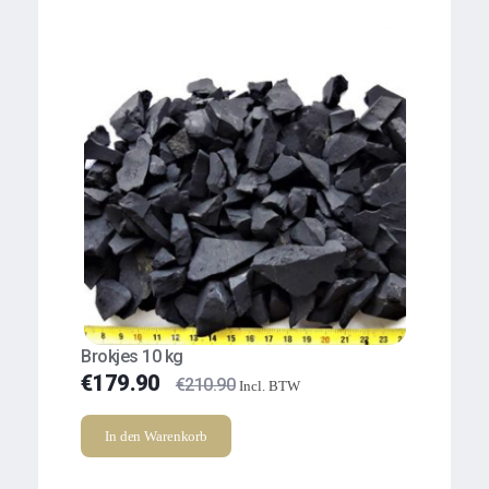
Brokjes 10 kg
€
179.90
€
210.90
Incl. BTW
In den Warenkorb