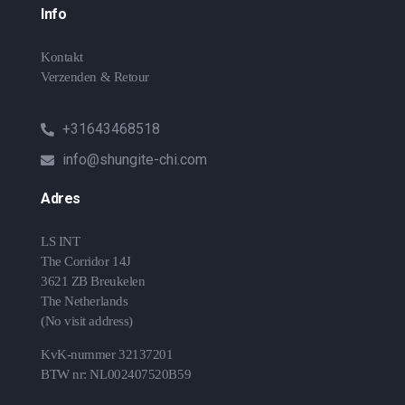
Info
Kontakt
Verzenden & Retour
+31643468518
info@shungite-chi.com
Adres
LS INT
The Corridor 14J
3621 ZB Breukelen
The Netherlands
(No visit address)
KvK-nummer 32137201
BTW nr: NL002407520B59