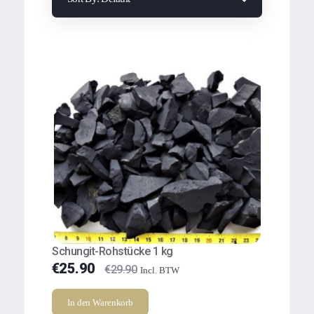
Schungit-Rohstücke 1 kg
€
25.90
€
29.90
Incl. BTW
In den Warenkorb