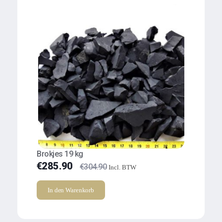
Brokjes 19 kg
€
285.90
€
304.90
Incl. BTW
In den Warenkorb