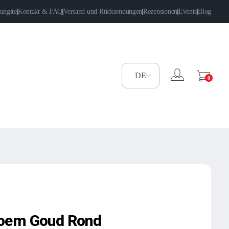
ungite
Kontakt & FAQ
Versand und Rücksendungen
Rezensionen
Events
Blog
0
loem Goud Rond