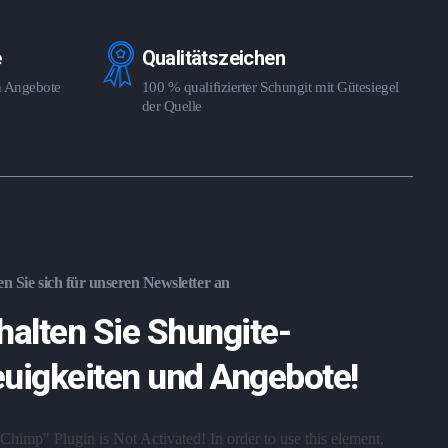
e
Qualitätszeichen
en Angebote
100 % qualifizierter Schungit mit Gütesiegel
der Quelle
n Sie sich für unseren Newsletter an
halten Sie Shungite-
uigkeiten und Angebote!
Chimp" Plugin is Not Activated!
In order to use this element,