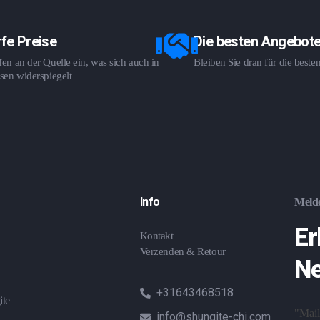
fe Preise
Die besten Angebot
en an der Quelle ein, was sich auch in
Bleiben Sie dran für die best
sen widerspiegelt
Info
Melde
Er
Kontakt
Verzenden & Retour
Ne
+31643468518
ite
"Mail
info@shungite-chi.com