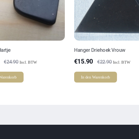
artje
Hanger Driehoek Vrouw
€
15.90
€
24.90
€
22.90
Incl. BTW
Incl. BTW
 Warenkorb
In den Warenkorb