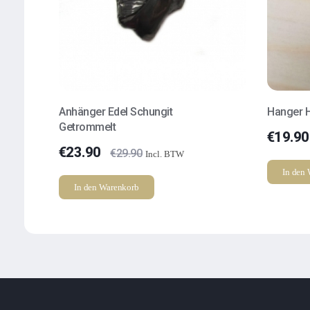
Anhänger Edel Schungit
Hanger H
Getrommelt
€
19.90
€
23.90
€
29.90
Incl. BTW
In den
In den Warenkorb