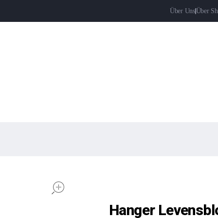
Über Uns
Über Sh
open
Hanger Levensb