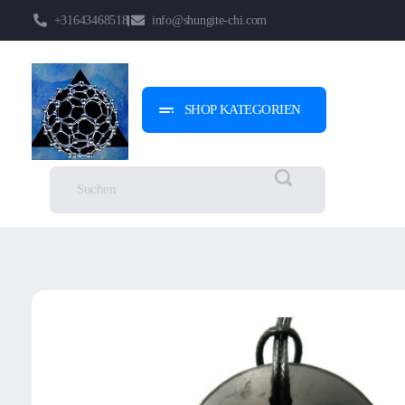
+31643468518
info@shungite-chi.com
SHOP KATEGORIEN
Shungite-Chi | Groothandel
Echte Shungite Edel uit Karelie