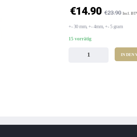
€
14.90
€
23.90
Incl. B
+- 30 mm, +- 4mm, +- 5 gram
15 vorrätig
IN DEN