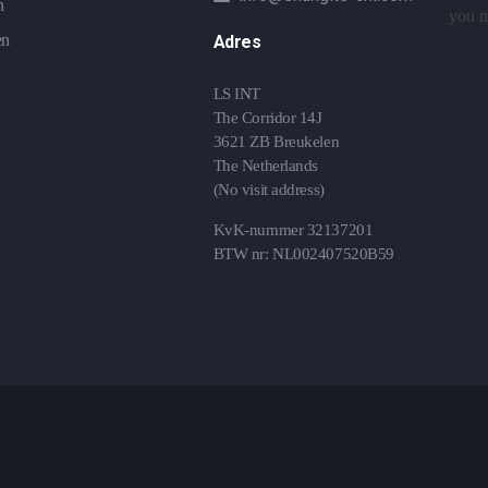
n
you ne
en
Adres
LS INT
The Corridor 14J
3621 ZB Breukelen
The Netherlands
(No visit address)
KvK-nummer 32137201
BTW nr: NL002407520B59