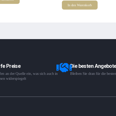
In den Warenkorb
fe Preise
Die besten Angebot
en an der Quelle ein, was sich auch in
Bleiben Sie dran für die best
sen widerspiegelt