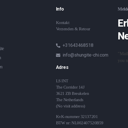
Info
Melde
Er
Kontakt
Verzenden & Retour
Ne
+31643468518
ite
"Mail
info@shungite-chi.com
n
you ne
en
Adres
LS INT
The Corridor 14J
3621 ZB Breukelen
The Netherlands
(No visit address)
KvK-nummer 32137201
BTW nr: NL002407520B59