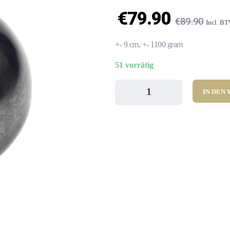
€
79.90
€
89.90
Incl. B
+- 9 cm, +- 1100 gram
51 vorrätig
IN DEN