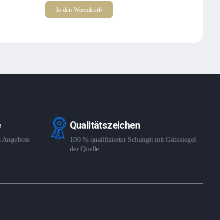
In den Warenkorb
e
Qualitätszeichen
en Angebote
100 % qualifizierter Schungit mit Gütesiegel
der Quelle