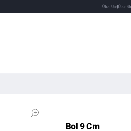
Über Uns
Über Sh
open
Bol 9 Cm