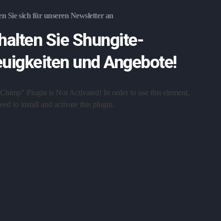
n Sie sich für unseren Newsletter an
halten Sie Shungite-
uigkeiten und Angebote!
Chimp" Plugin is Not Activated!
In order to use this element,
ed to install and activate this plugin.