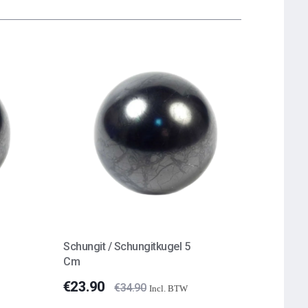
Schungit / Schungitkugel 5
Cm
€
23.90
€
34.90
Incl. BTW