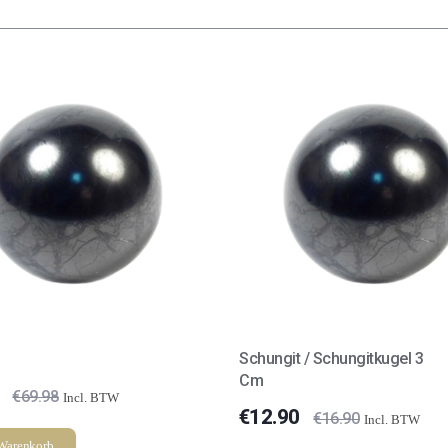
m
Schungit / Schungitkugel 3
Cm
€
69.98
Incl. BTW
€
12.90
€
16.90
Incl. BTW
 Warenkorb