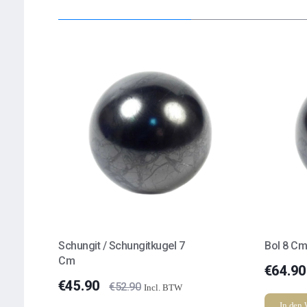
Schungit / Schungitkugel 7
Bol 8 C
Cm
€
64.90
€
45.90
€
52.90
Incl. BTW
In den