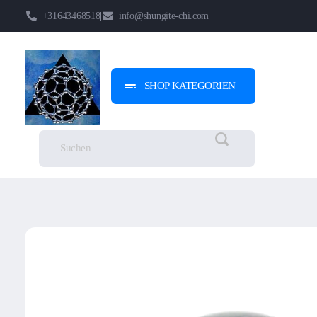
+31643468518
info@shungite-chi.com
SHOP KATEGORIEN
Shungite-Chi | Groothandel
Echte Shungite Edel uit Karelie